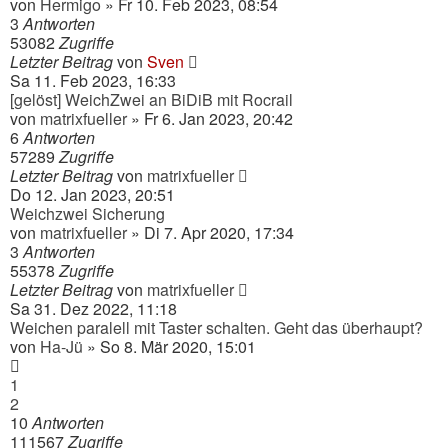
von
Hermigo
» Fr 10. Feb 2023, 08:54
3
Antworten
53082
Zugriffe
Letzter Beitrag
von
Sven
Sa 11. Feb 2023, 16:33
[gelöst] WeichZwei an BiDiB mit Rocrail
von
matrixfueller
» Fr 6. Jan 2023, 20:42
6
Antworten
57289
Zugriffe
Letzter Beitrag
von
matrixfueller
Do 12. Jan 2023, 20:51
Weichzwei Sicherung
von
matrixfueller
» Di 7. Apr 2020, 17:34
3
Antworten
55378
Zugriffe
Letzter Beitrag
von
matrixfueller
Sa 31. Dez 2022, 11:18
Weichen paralell mit Taster schalten. Geht das überhaupt?
von
Ha-Jü
» So 8. Mär 2020, 15:01
1
2
10
Antworten
111567
Zugriffe