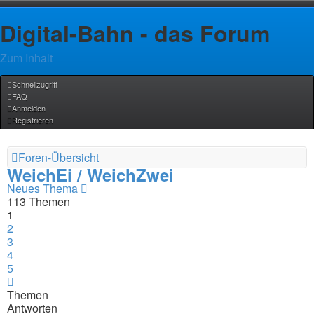
Digital-Bahn - das Forum
Zum Inhalt
Schnellzugriff
FAQ
Anmelden
Registrieren
Foren-Übersicht
WeichEi / WeichZwei
Neues Thema
113 Themen
1
2
3
4
5
Nächste
Themen
Antworten