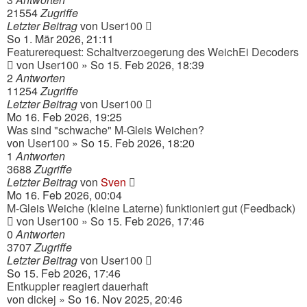
21554
Zugriffe
Letzter Beitrag
von
User100
So 1. Mär 2026, 21:11
Featurerequest: Schaltverzoegerung des WeichEi Decoders
von
User100
» So 15. Feb 2026, 18:39
2
Antworten
11254
Zugriffe
Letzter Beitrag
von
User100
Mo 16. Feb 2026, 19:25
Was sind "schwache" M-Gleis Weichen?
von
User100
» So 15. Feb 2026, 18:20
1
Antworten
3688
Zugriffe
Letzter Beitrag
von
Sven
Mo 16. Feb 2026, 00:04
M-Gleis Weiche (kleine Laterne) funktioniert gut (Feedback)
von
User100
» So 15. Feb 2026, 17:46
0
Antworten
3707
Zugriffe
Letzter Beitrag
von
User100
So 15. Feb 2026, 17:46
Entkuppler reagiert dauerhaft
von
dickej
» So 16. Nov 2025, 20:46