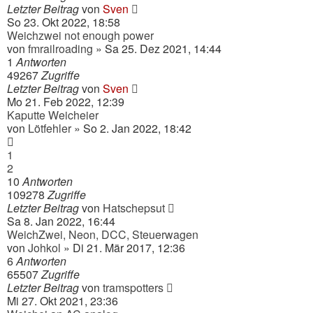
Letzter Beitrag
von
Sven
So 23. Okt 2022, 18:58
Weichzwei not enough power
von
fmrailroading
» Sa 25. Dez 2021, 14:44
1
Antworten
49267
Zugriffe
Letzter Beitrag
von
Sven
Mo 21. Feb 2022, 12:39
Kaputte Weicheier
von
Lötfehler
» So 2. Jan 2022, 18:42
1
2
10
Antworten
109278
Zugriffe
Letzter Beitrag
von
Hatschepsut
Sa 8. Jan 2022, 16:44
WeichZwei, Neon, DCC, Steuerwagen
von
Johkol
» Di 21. Mär 2017, 12:36
6
Antworten
65507
Zugriffe
Letzter Beitrag
von
tramspotters
Mi 27. Okt 2021, 23:36