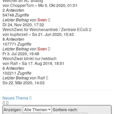
Weichei an AC analog
von
ChopperTom
» Mo 5. Okt 2020, 01:01
2
Antworten
54748
Zugriffe
Letzter Beitrag
von
Sven
Di 24. Nov 2020, 17:32
WeichZwei für Weichenantrieb / Zentrale ECoS 2
von
kupferzell
» So 21. Jun 2020, 15:43
8
Antworten
107771
Zugriffe
Letzter Beitrag
von
Sven
Fr 3. Jul 2020, 19:48
WeichZwei blinkt nur hektisch
von
Ralf
» Sa 17. Aug 2019, 18:51
6
Antworten
102211
Zugriffe
Letzter Beitrag
von
Ralf
So 22. Mär 2020, 14:03
Neues Thema
Anzeigen:
Sortiere nach: