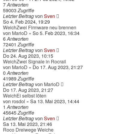
7
Antworten
59003
Zugriffe
Letzter Beitrag
von
Sven
So 4. Feb 2024, 19:29
WeichZwei Firmware neu brennen
von
MarioD
» So 5. Feb 2023, 16:34
6
Antworten
72401
Zugriffe
Letzter Beitrag
von
Sven
Do 24. Aug 2023, 10:15
WeichZwei Signale in Rocrail
von
MarioD
» Do 17. Aug 2023, 21:27
0
Antworten
41989
Zugriffe
Letzter Beitrag
von
MarioD
Do 17. Aug 2023, 21:27
WeichEi selbst löten
von
rosdol
» Sa 13. Mai 2023, 14:44
1
Antworten
45645
Zugriffe
Letzter Beitrag
von
Sven
Sa 13. Mai 2023, 21:46
Roco Dreiwege Weiche