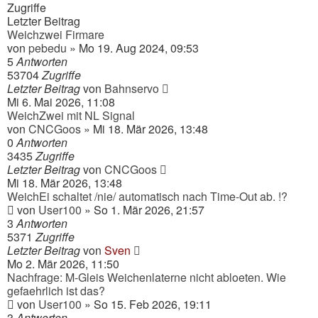
Zugriffe
Letzter Beitrag
Weichzwei Firmare
von
pebedu
» Mo 19. Aug 2024, 09:53
5
Antworten
53704
Zugriffe
Letzter Beitrag
von
Bahnservo
Mi 6. Mai 2026, 11:08
WeichZwei mit NL Signal
von
CNCGoos
» Mi 18. Mär 2026, 13:48
0
Antworten
3435
Zugriffe
Letzter Beitrag
von
CNCGoos
Mi 18. Mär 2026, 13:48
WeichEi schaltet /nie/ automatisch nach Time-Out ab. !?
von
User100
» So 1. Mär 2026, 21:57
3
Antworten
5371
Zugriffe
Letzter Beitrag
von
Sven
Mo 2. Mär 2026, 11:50
Nachfrage: M-Gleis Weichenlaterne nicht abloeten. Wie
gefaehrlich ist das?
von
User100
» So 15. Feb 2026, 19:11
3
Antworten