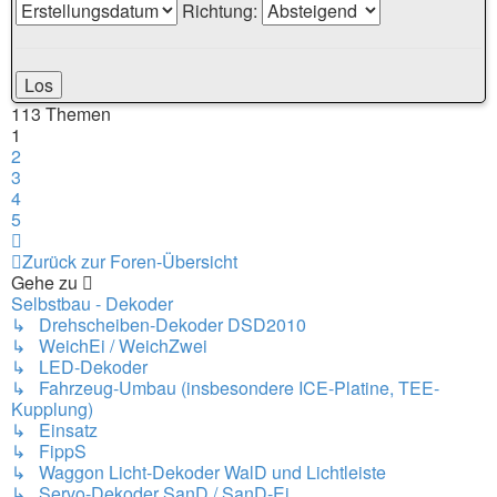
Richtung:
113 Themen
1
2
3
4
5
Nächste
Zurück zur Foren-Übersicht
Gehe zu
Selbstbau - Dekoder
↳ Drehscheiben-Dekoder DSD2010
↳ WeichEi / WeichZwei
↳ LED-Dekoder
↳ Fahrzeug-Umbau (insbesondere ICE-Platine, TEE-
Kupplung)
↳ Einsatz
↳ FippS
↳ Waggon Licht-Dekoder WalD und Lichtleiste
↳ Servo-Dekoder SanD / SanD-Ei