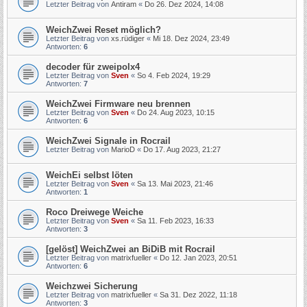
Letzter Beitrag von
Antiram
«
Do 26. Dez 2024, 14:08
WeichZwei Reset möglich?
Letzter Beitrag von
xs.rüdiger
«
Mi 18. Dez 2024, 23:49
Antworten:
6
decoder für zweipolx4
Letzter Beitrag von
Sven
«
So 4. Feb 2024, 19:29
Antworten:
7
WeichZwei Firmware neu brennen
Letzter Beitrag von
Sven
«
Do 24. Aug 2023, 10:15
Antworten:
6
WeichZwei Signale in Rocrail
Letzter Beitrag von
MarioD
«
Do 17. Aug 2023, 21:27
WeichEi selbst löten
Letzter Beitrag von
Sven
«
Sa 13. Mai 2023, 21:46
Antworten:
1
Roco Dreiwege Weiche
Letzter Beitrag von
Sven
«
Sa 11. Feb 2023, 16:33
Antworten:
3
[gelöst] WeichZwei an BiDiB mit Rocrail
Letzter Beitrag von
matrixfueller
«
Do 12. Jan 2023, 20:51
Antworten:
6
Weichzwei Sicherung
Letzter Beitrag von
matrixfueller
«
Sa 31. Dez 2022, 11:18
Antworten:
3