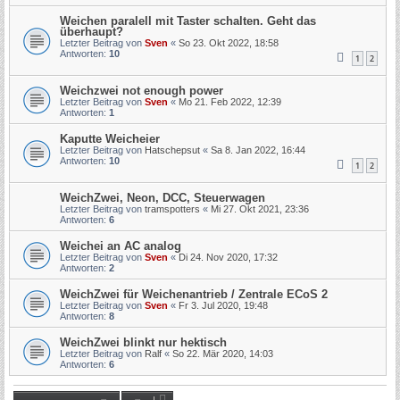
Weichen paralell mit Taster schalten. Geht das
überhaupt?
Letzter Beitrag von
Sven
«
So 23. Okt 2022, 18:58
Antworten:
10
1
2
Weichzwei not enough power
Letzter Beitrag von
Sven
«
Mo 21. Feb 2022, 12:39
Antworten:
1
Kaputte Weicheier
Letzter Beitrag von
Hatschepsut
«
Sa 8. Jan 2022, 16:44
Antworten:
10
1
2
WeichZwei, Neon, DCC, Steuerwagen
Letzter Beitrag von
tramspotters
«
Mi 27. Okt 2021, 23:36
Antworten:
6
Weichei an AC analog
Letzter Beitrag von
Sven
«
Di 24. Nov 2020, 17:32
Antworten:
2
WeichZwei für Weichenantrieb / Zentrale ECoS 2
Letzter Beitrag von
Sven
«
Fr 3. Jul 2020, 19:48
Antworten:
8
WeichZwei blinkt nur hektisch
Letzter Beitrag von
Ralf
«
So 22. Mär 2020, 14:03
Antworten:
6