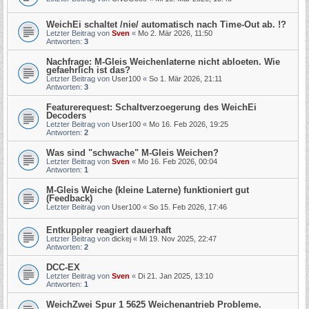
WeichEi schaltet /nie/ automatisch nach Time-Out ab. !?
Letzter Beitrag von
Sven
«
Mo 2. Mär 2026, 11:50
Antworten:
3
Nachfrage: M-Gleis Weichenlaterne nicht abloeten. Wie
gefaehrlich ist das?
Letzter Beitrag von
User100
«
So 1. Mär 2026, 21:11
Antworten:
3
Featurerequest: Schaltverzoegerung des WeichEi
Decoders
Letzter Beitrag von
User100
«
Mo 16. Feb 2026, 19:25
Antworten:
2
Was sind "schwache" M-Gleis Weichen?
Letzter Beitrag von
Sven
«
Mo 16. Feb 2026, 00:04
Antworten:
1
M-Gleis Weiche (kleine Laterne) funktioniert gut
(Feedback)
Letzter Beitrag von
User100
«
So 15. Feb 2026, 17:46
Entkuppler reagiert dauerhaft
Letzter Beitrag von
dickej
«
Mi 19. Nov 2025, 22:47
Antworten:
2
DCC-EX
Letzter Beitrag von
Sven
«
Di 21. Jan 2025, 13:10
Antworten:
1
WeichZwei Spur 1 5625 Weichenantrieb Probleme.