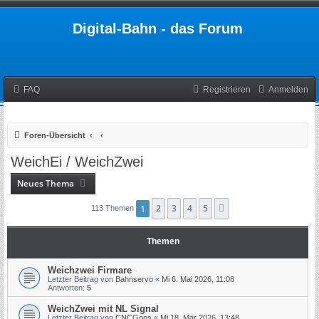
Digital-Bahn - das Forum
FAQ
Registrieren
Anmelden
Foren-Übersicht
WeichEi / WeichZwei
Neues Thema
1
2
3
4
5
Nächste
113 Themen
Themen
Weichzwei Firmare
Letzter Beitrag von
Bahnservo
«
Mi 6. Mai 2026, 11:08
Antworten:
5
WeichZwei mit NL Signal
Letzter Beitrag von
CNCGoos
«
Mi 18. Mär 2026, 13:48