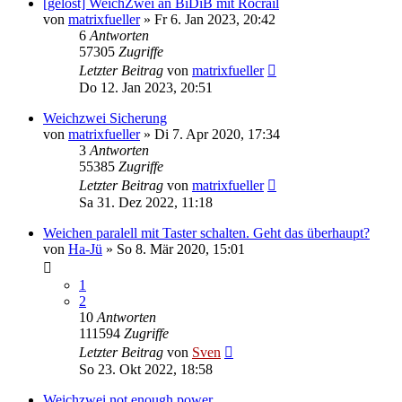
[gelöst] WeichZwei an BiDiB mit Rocrail
von
matrixfueller
» Fr 6. Jan 2023, 20:42
6
Antworten
57305
Zugriffe
Letzter Beitrag
von
matrixfueller
Do 12. Jan 2023, 20:51
Weichzwei Sicherung
von
matrixfueller
» Di 7. Apr 2020, 17:34
3
Antworten
55385
Zugriffe
Letzter Beitrag
von
matrixfueller
Sa 31. Dez 2022, 11:18
Weichen paralell mit Taster schalten. Geht das überhaupt?
von
Ha-Jü
» So 8. Mär 2020, 15:01
1
2
10
Antworten
111594
Zugriffe
Letzter Beitrag
von
Sven
So 23. Okt 2022, 18:58
Weichzwei not enough power