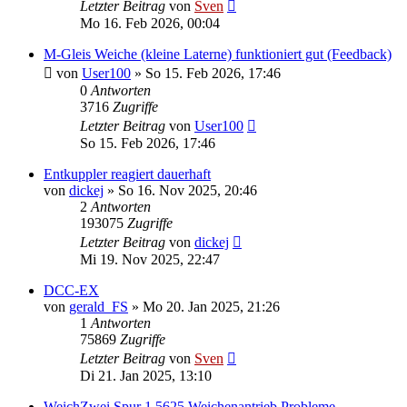
Letzter Beitrag
von
Sven
Mo 16. Feb 2026, 00:04
M-Gleis Weiche (kleine Laterne) funktioniert gut (Feedback)
von
User100
» So 15. Feb 2026, 17:46
0
Antworten
3716
Zugriffe
Letzter Beitrag
von
User100
So 15. Feb 2026, 17:46
Entkuppler reagiert dauerhaft
von
dickej
» So 16. Nov 2025, 20:46
2
Antworten
193075
Zugriffe
Letzter Beitrag
von
dickej
Mi 19. Nov 2025, 22:47
DCC-EX
von
gerald_FS
» Mo 20. Jan 2025, 21:26
1
Antworten
75869
Zugriffe
Letzter Beitrag
von
Sven
Di 21. Jan 2025, 13:10
WeichZwei Spur 1 5625 Weichenantrieb Probleme.