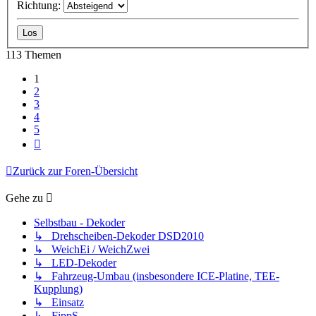
Richtung:
113 Themen
1
2
3
4
5
Nächste
Zurück zur Foren-Übersicht
Gehe zu
Selbstbau - Dekoder
↳ Drehscheiben-Dekoder DSD2010
↳ WeichEi / WeichZwei
↳ LED-Dekoder
↳ Fahrzeug-Umbau (insbesondere ICE-Platine, TEE-
Kupplung)
↳ Einsatz
↳ FippS