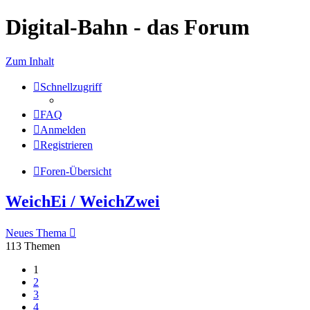
Digital-Bahn - das Forum
Zum Inhalt
Schnellzugriff
FAQ
Anmelden
Registrieren
Foren-Übersicht
WeichEi / WeichZwei
Neues Thema
113 Themen
1
2
3
4