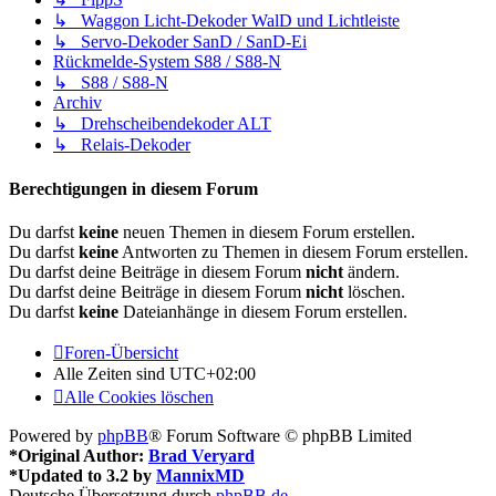
↳ Waggon Licht-Dekoder WalD und Lichtleiste
↳ Servo-Dekoder SanD / SanD-Ei
Rückmelde-System S88 / S88-N
↳ S88 / S88-N
Archiv
↳ Drehscheibendekoder ALT
↳ Relais-Dekoder
Berechtigungen in diesem Forum
Du darfst
keine
neuen Themen in diesem Forum erstellen.
Du darfst
keine
Antworten zu Themen in diesem Forum erstellen.
Du darfst deine Beiträge in diesem Forum
nicht
ändern.
Du darfst deine Beiträge in diesem Forum
nicht
löschen.
Du darfst
keine
Dateianhänge in diesem Forum erstellen.
Foren-Übersicht
Alle Zeiten sind
UTC+02:00
Alle Cookies löschen
Powered by
phpBB
® Forum Software © phpBB Limited
*
Original Author:
Brad Veryard
*
Updated to 3.2 by
MannixMD
Deutsche Übersetzung durch
phpBB.de