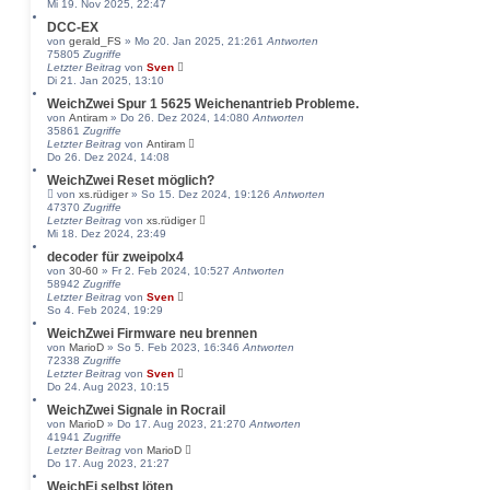
Mi 19. Nov 2025, 22:47
DCC-EX
von
gerald_FS
» Mo 20. Jan 2025, 21:26
1
Antworten
75805
Zugriffe
Letzter Beitrag
von
Sven
Di 21. Jan 2025, 13:10
WeichZwei Spur 1 5625 Weichenantrieb Probleme.
von
Antiram
» Do 26. Dez 2024, 14:08
0
Antworten
35861
Zugriffe
Letzter Beitrag
von
Antiram
Do 26. Dez 2024, 14:08
WeichZwei Reset möglich?
von
xs.rüdiger
» So 15. Dez 2024, 19:12
6
Antworten
47370
Zugriffe
Letzter Beitrag
von
xs.rüdiger
Mi 18. Dez 2024, 23:49
decoder für zweipolx4
von
30-60
» Fr 2. Feb 2024, 10:52
7
Antworten
58942
Zugriffe
Letzter Beitrag
von
Sven
So 4. Feb 2024, 19:29
WeichZwei Firmware neu brennen
von
MarioD
» So 5. Feb 2023, 16:34
6
Antworten
72338
Zugriffe
Letzter Beitrag
von
Sven
Do 24. Aug 2023, 10:15
WeichZwei Signale in Rocrail
von
MarioD
» Do 17. Aug 2023, 21:27
0
Antworten
41941
Zugriffe
Letzter Beitrag
von
MarioD
Do 17. Aug 2023, 21:27
WeichEi selbst löten