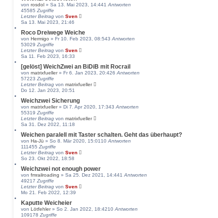
von
rosdol
» Sa 13. Mai 2023, 14:44
1
Antworten
45585
Zugriffe
Letzter Beitrag
von
Sven
Sa 13. Mai 2023, 21:46
Roco Dreiwege Weiche
von
Hermigo
» Fr 10. Feb 2023, 08:54
3
Antworten
53029
Zugriffe
Letzter Beitrag
von
Sven
Sa 11. Feb 2023, 16:33
[gelöst] WeichZwei an BiDiB mit Rocrail
von
matrixfueller
» Fr 6. Jan 2023, 20:42
6
Antworten
57223
Zugriffe
Letzter Beitrag
von
matrixfueller
Do 12. Jan 2023, 20:51
Weichzwei Sicherung
von
matrixfueller
» Di 7. Apr 2020, 17:34
3
Antworten
55319
Zugriffe
Letzter Beitrag
von
matrixfueller
Sa 31. Dez 2022, 11:18
Weichen paralell mit Taster schalten. Geht das überhaupt?
von
Ha-Jü
» So 8. Mär 2020, 15:01
10
Antworten
111455
Zugriffe
Letzter Beitrag
von
Sven
So 23. Okt 2022, 18:58
Weichzwei not enough power
von
fmrailroading
» Sa 25. Dez 2021, 14:44
1
Antworten
49217
Zugriffe
Letzter Beitrag
von
Sven
Mo 21. Feb 2022, 12:39
Kaputte Weicheier
von
Lötfehler
» So 2. Jan 2022, 18:42
10
Antworten
109178
Zugriffe