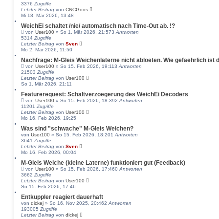
3376
Zugriffe
Letzter Beitrag
von
CNCGoos
Mi 18. Mär 2026, 13:48
WeichEi schaltet /nie/ automatisch nach Time-Out ab. !?
von
User100
» So 1. Mär 2026, 21:57
3
Antworten
5314
Zugriffe
Letzter Beitrag
von
Sven
Mo 2. Mär 2026, 11:50
Nachfrage: M-Gleis Weichenlaterne nicht abloeten. Wie gefaehrlich ist 
von
User100
» So 15. Feb 2026, 19:11
3
Antworten
21503
Zugriffe
Letzter Beitrag
von
User100
So 1. Mär 2026, 21:11
Featurerequest: Schaltverzoegerung des WeichEi Decoders
von
User100
» So 15. Feb 2026, 18:39
2
Antworten
11201
Zugriffe
Letzter Beitrag
von
User100
Mo 16. Feb 2026, 19:25
Was sind "schwache" M-Gleis Weichen?
von
User100
» So 15. Feb 2026, 18:20
1
Antworten
3641
Zugriffe
Letzter Beitrag
von
Sven
Mo 16. Feb 2026, 00:04
M-Gleis Weiche (kleine Laterne) funktioniert gut (Feedback)
von
User100
» So 15. Feb 2026, 17:46
0
Antworten
3662
Zugriffe
Letzter Beitrag
von
User100
So 15. Feb 2026, 17:46
Entkuppler reagiert dauerhaft
von
dickej
» So 16. Nov 2025, 20:46
2
Antworten
193005
Zugriffe
Letzter Beitrag
von
dickej