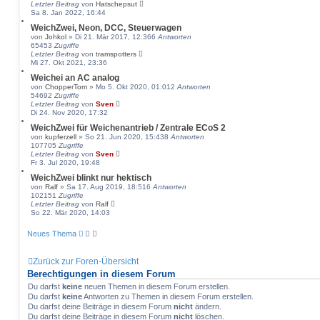
Letzter Beitrag
von
Hatschepsut
Sa 8. Jan 2022, 16:44
WeichZwei, Neon, DCC, Steuerwagen
von
Johkol
» Di 21. Mär 2017, 12:36
6
Antworten
65453
Zugriffe
Letzter Beitrag
von
tramspotters
Mi 27. Okt 2021, 23:36
Weichei an AC analog
von
ChopperTom
» Mo 5. Okt 2020, 01:01
2
Antworten
54692
Zugriffe
Letzter Beitrag
von
Sven
Di 24. Nov 2020, 17:32
WeichZwei für Weichenantrieb / Zentrale ECoS 2
von
kupferzell
» So 21. Jun 2020, 15:43
8
Antworten
107705
Zugriffe
Letzter Beitrag
von
Sven
Fr 3. Jul 2020, 19:48
WeichZwei blinkt nur hektisch
von
Ralf
» Sa 17. Aug 2019, 18:51
6
Antworten
102151
Zugriffe
Letzter Beitrag
von
Ralf
So 22. Mär 2020, 14:03
Neues Thema
Zurück zur Foren-Übersicht
Berechtigungen in diesem Forum
Du darfst
keine
neuen Themen in diesem Forum erstellen.
Du darfst
keine
Antworten zu Themen in diesem Forum erstellen.
Du darfst deine Beiträge in diesem Forum
nicht
ändern.
Du darfst deine Beiträge in diesem Forum
nicht
löschen.