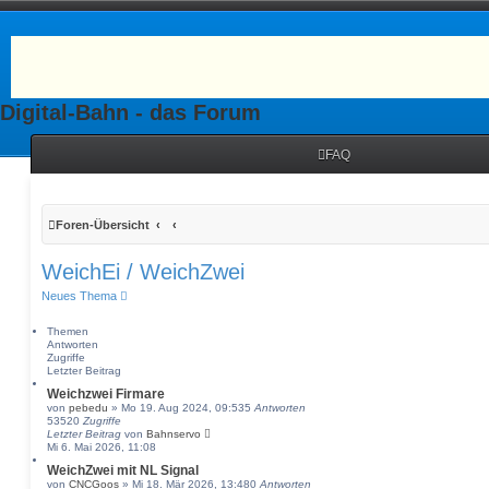
Digital-Bahn - das Forum
FAQ
Foren-Übersicht
WeichEi / WeichZwei
Neues Thema
Themen
Antworten
Zugriffe
Letzter Beitrag
Weichzwei Firmare
von
pebedu
» Mo 19. Aug 2024, 09:53
5
Antworten
53520
Zugriffe
Letzter Beitrag
von
Bahnservo
Mi 6. Mai 2026, 11:08
WeichZwei mit NL Signal
von
CNCGoos
» Mi 18. Mär 2026, 13:48
0
Antworten