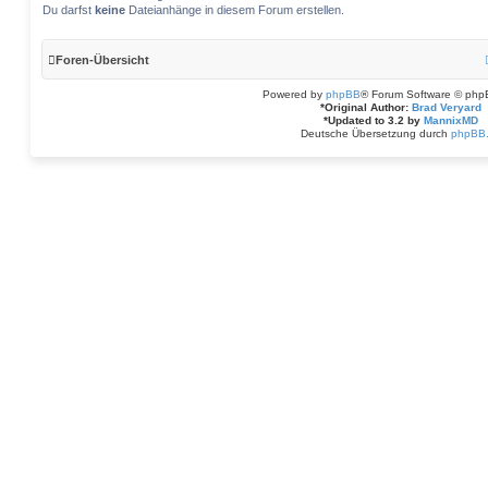
Du darfst
keine
Dateianhänge in diesem Forum erstellen.
Foren-Übersicht
Powered by
phpBB
® Forum Software © php
*
Original Author:
Brad Veryard
*
Updated to 3.2 by
MannixMD
Deutsche Übersetzung durch
phpBB