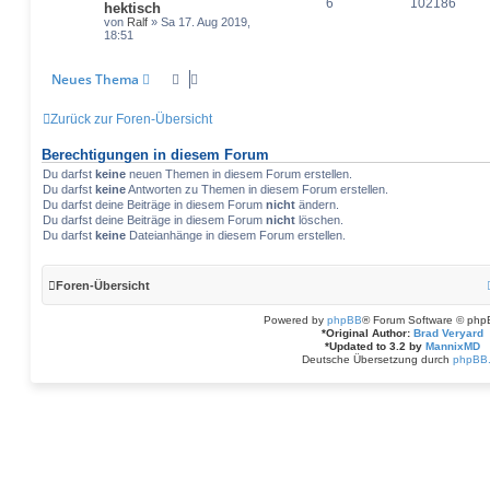
6
102186
hektisch
von
Ralf
» Sa 17. Aug 2019,
18:51
Neues Thema
Zurück zur Foren-Übersicht
Berechtigungen in diesem Forum
Du darfst
keine
neuen Themen in diesem Forum erstellen.
Du darfst
keine
Antworten zu Themen in diesem Forum erstellen.
Du darfst deine Beiträge in diesem Forum
nicht
ändern.
Du darfst deine Beiträge in diesem Forum
nicht
löschen.
Du darfst
keine
Dateianhänge in diesem Forum erstellen.
Foren-Übersicht
Powered by
phpBB
® Forum Software © php
*
Original Author:
Brad Veryard
*
Updated to 3.2 by
MannixMD
Deutsche Übersetzung durch
phpBB