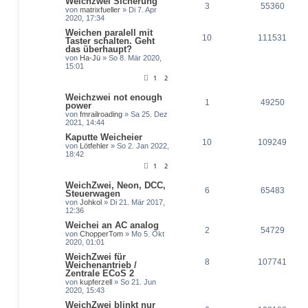
Weichzwei Sicherung
3
55360
von
matrixfueller
» Di 7. Apr
2020, 17:34
Weichen paralell mit
10
111531
Taster schalten. Geht
das überhaupt?
von
Ha-Jü
» So 8. Mär 2020,
15:01
1
2
Weichzwei not enough
1
49250
power
von
fmrailroading
» Sa 25. Dez
2021, 14:44
Kaputte Weicheier
10
109249
von
Lötfehler
» So 2. Jan 2022,
18:42
1
2
WeichZwei, Neon, DCC,
6
65483
Steuerwagen
von
Johkol
» Di 21. Mär 2017,
12:36
Weichei an AC analog
2
54729
von
ChopperTom
» Mo 5. Okt
2020, 01:01
WeichZwei für
8
107741
Weichenantrieb /
Zentrale ECoS 2
von
kupferzell
» So 21. Jun
2020, 15:43
WeichZwei blinkt nur