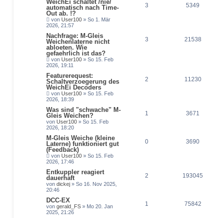
WeichEi schaltet /nie/
3
5349
automatisch nach Time-
Out ab. !?
von
User100
» So 1. Mär
2026, 21:57
Nachfrage: M-Gleis
3
21538
Weichenlaterne nicht
abloeten. Wie
gefaehrlich ist das?
von
User100
» So 15. Feb
2026, 19:11
Featurerequest:
2
11230
Schaltverzoegerung des
WeichEi Decoders
von
User100
» So 15. Feb
2026, 18:39
Was sind "schwache" M-
1
3671
Gleis Weichen?
von
User100
» So 15. Feb
2026, 18:20
M-Gleis Weiche (kleine
0
3690
Laterne) funktioniert gut
(Feedback)
von
User100
» So 15. Feb
2026, 17:46
Entkuppler reagiert
2
193045
dauerhaft
von
dickej
» So 16. Nov 2025,
20:46
DCC-EX
1
75842
von
gerald_FS
» Mo 20. Jan
2025, 21:26