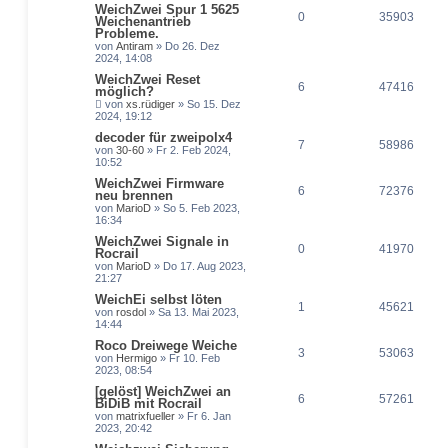
WeichZwei Spur 1 5625
0
35903
Weichenantrieb
Probleme.
von
Antiram
» Do 26. Dez
2024, 14:08
WeichZwei Reset
6
47416
möglich?
von
xs.rüdiger
» So 15. Dez
2024, 19:12
decoder für zweipolx4
7
58986
von
30-60
» Fr 2. Feb 2024,
10:52
WeichZwei Firmware
6
72376
neu brennen
von
MarioD
» So 5. Feb 2023,
16:34
WeichZwei Signale in
0
41970
Rocrail
von
MarioD
» Do 17. Aug 2023,
21:27
WeichEi selbst löten
1
45621
von
rosdol
» Sa 13. Mai 2023,
14:44
Roco Dreiwege Weiche
3
53063
von
Hermigo
» Fr 10. Feb
2023, 08:54
[gelöst] WeichZwei an
6
57261
BiDiB mit Rocrail
von
matrixfueller
» Fr 6. Jan
2023, 20:42