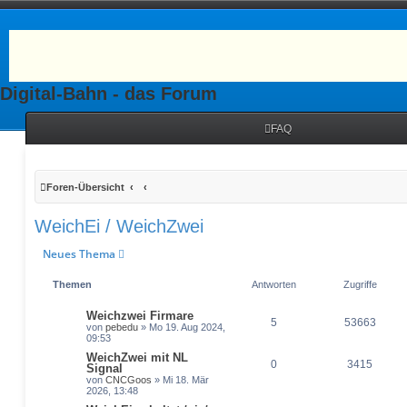
Digital-Bahn - das Forum
FAQ
Foren-Übersicht
WeichEi / WeichZwei
Neues Thema
Themen
Antworten
Zugriffe
Weichzwei Firmare
5
53663
von
pebedu
» Mo 19. Aug 2024,
09:53
WeichZwei mit NL
0
3415
Signal
von
CNCGoos
» Mi 18. Mär
2026, 13:48