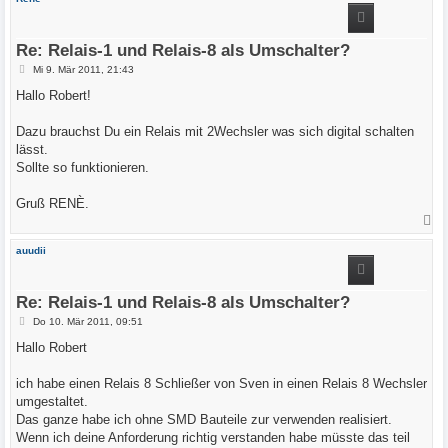
h
o
b
e
Re: Relais-1 und Relais-8 als Umschalter?
n
B
Mi 9. Mär 2011, 21:43
e
i
Hallo Robert!
t
r
a
Dazu brauchst Du ein Relais mit 2Wechsler was sich digital schalten
g
lässt.
Sollte so funktionieren.
Gruß RENÈ.
N
a
c
auudii
h
o
b
e
Re: Relais-1 und Relais-8 als Umschalter?
n
B
Do 10. Mär 2011, 09:51
e
i
Hallo Robert
t
r
a
ich habe einen Relais 8 Schließer von Sven in einen Relais 8 Wechsler
g
umgestaltet.
Das ganze habe ich ohne SMD Bauteile zur verwenden realisiert.
Wenn ich deine Anforderung richtig verstanden habe müsste das teil