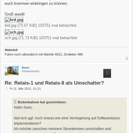
euch kommen einbringen zu können.
Gruß auudii
brd.jpg (73.07 KiB) 103751 mal betrachtet
sch.jpg (71.73 KiB) 103751 mal betrachtet
Heinrich
Fahre noch altmodisch mit Märklin 6021, Dreileiter MM
N
a
c
Sven
h
Administrator
o
b
e
Re: Relais-1 und Relais-8 als Umschalter?
n
B
Fr 11. Mär 2011, 21:21
e
i
t
Bodenbahner hat geschrieben:
r
a
Hallo Sven,
g
läst sich ggf. noch sowas wie eine Verriegelung auf Softwarebasis
Implementieren?
Ich möchte zwischen mehrern Stromkreisen umschalten und