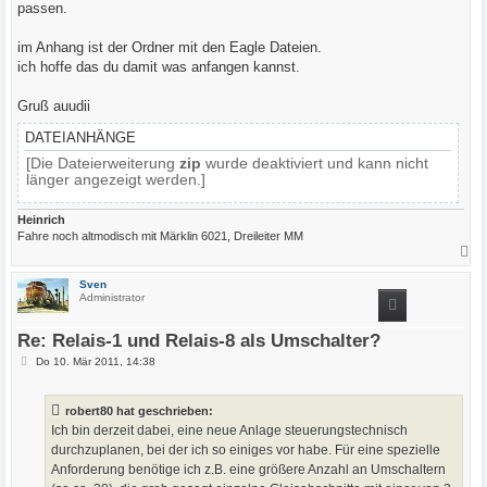
passen.
im Anhang ist der Ordner mit den Eagle Dateien.
ich hoffe das du damit was anfangen kannst.
Gruß auudii
DATEIANHÄNGE
[Die Dateierweiterung
zip
wurde deaktiviert und kann nicht
länger angezeigt werden.]
Heinrich
Fahre noch altmodisch mit Märklin 6021, Dreileiter MM
N
a
c
Sven
h
Administrator
o
b
e
Re: Relais-1 und Relais-8 als Umschalter?
n
B
Do 10. Mär 2011, 14:38
e
i
t
robert80 hat geschrieben:
r
a
Ich bin derzeit dabei, eine neue Anlage steuerungstechnisch
g
durchzuplanen, bei der ich so einiges vor habe. Für eine spezielle
Anforderung benötige ich z.B. eine größere Anzahl an Umschaltern