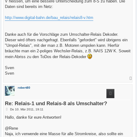
V heissen, um eine bessere Unterscheidung zum 8-S zu haben. Die
Daten sind bereits im Netz:
http://www.digital-bahn.de/bau_relais/relais8-v.htm
Danke auch für die Vorschläge zum Umschalter-Relais Dekoder.
Dieser wird öfters nachgefragt. Ebenfalls "gefordert" wird übrigens ein
"Umpol-Relais", mit der man z.B. Motoren umpolen kann. Hierfür
bräuchte man ein 2-poliges Wechsler-Relais, z.B. NAIS 12W K. Soweit
mein Abriss zu den ToDos der Relais-Dekoder
Sven
Sven
N
a
c
robert80
h
o
b
e
Re: Relais-1 und Relais-8 als Umschalter?
n
B
Do 10. Mär 2011, 19:11
e
i
Hallo, danke für eure Antworten!
t
r
a
@Rene
g
Naja, ich verwende eine Masse für alle Stromkreise, also sollte ein