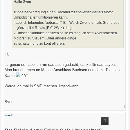
a
Hallo Sven
g
zur deiner Anregung einen Decoder zu entwerfen der als Motor
Umpolschalter funktionieren kann,
habe ich folgendes "gebastelt": Ein Weich Zwei dient als Grundlage,
ergänzt mit 4 Relais (RY12W-K) die je
2 Umschaltkontakte besitzen sollte es möglich sein 4 verschieden
Motoren zu Steuern. Oder andere dinge
zu schalten und zu kontrollieren.
Hi,
ja, genau so habe ich mir das auch gedacht, danke für das Layout.
Man braucht eben ne Menge Anschluss-Buchsen und damit Platinen-
Kante
Werde ich mal in SMD machen. Irgendwann....
Sven
N
a
c
auudii
h
o
b
e