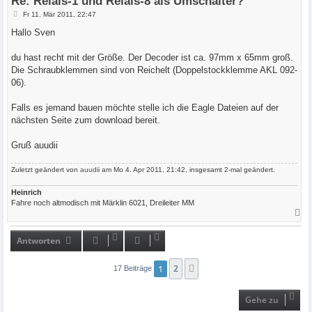
Re: Relais-1 und Relais-8 als Umschalter?
n
B
Fr 11. Mär 2011, 22:47
e
i
Hallo Sven
t
r
a
du hast recht mit der Größe. Der Decoder ist ca. 97mm x 65mm groß.
g
Die Schraubklemmen sind von Reichelt (Doppelstockklemme AKL 092-
06).
Falls es jemand bauen möchte stelle ich die Eagle Dateien auf der
nächsten Seite zum download bereit.
Gruß auudii
Zuletzt geändert von
auudii
am Mo 4. Apr 2011, 21:42, insgesamt 2-mal geändert.
Heinrich
Fahre noch altmodisch mit Märklin 6021, Dreileiter MM
N
a
c
h
Antworten
o
b
e
1
2
Nächste
17 Beiträge
n
Gehe zu