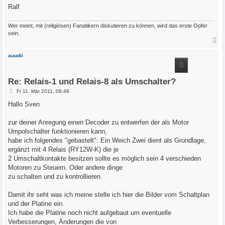
Ralf
Wer meint, mit (religiösen) Fanatikern diskutieren zu können, wird das erste Opfer
sein.
N
a
c
auudii
h
o
b
e
Re: Relais-1 und Relais-8 als Umschalter?
n
B
Fr 11. Mär 2011, 08:49
e
i
Hallo Sven
t
r
a
zur deiner Anregung einen Decoder zu entwerfen der als Motor
g
Umpolschalter funktionieren kann,
habe ich folgendes "gebastelt": Ein Weich Zwei dient als Grundlage,
ergänzt mit 4 Relais (RY12W-K) die je
2 Umschaltkontakte besitzen sollte es möglich sein 4 verschieden
Motoren zu Steuern. Oder andere dinge
zu schalten und zu kontrollieren.
Damit ihr seht was ich meine stelle ich hier die Bilder vom Schaltplan
und der Platine ein.
Ich habe die Platine noch nicht aufgebaut um eventuelle
Verbesserungen, Änderungen die von