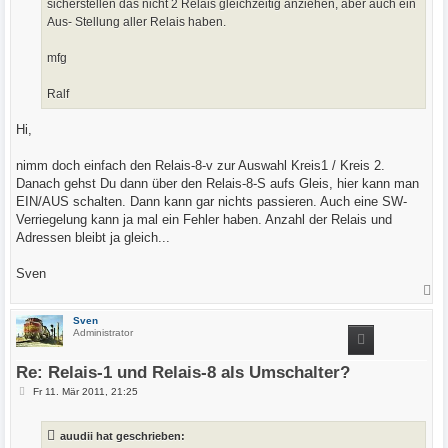
sicherstellen das nicht 2 Relais gleichzeitig anziehen, aber auch ein
Aus- Stellung aller Relais haben.
mfg
Ralf
Hi,
nimm doch einfach den Relais-8-v zur Auswahl Kreis1 / Kreis 2.
Danach gehst Du dann über den Relais-8-S aufs Gleis, hier kann man
EIN/AUS schalten. Dann kann gar nichts passieren. Auch eine SW-
Verriegelung kann ja mal ein Fehler haben. Anzahl der Relais und
Adressen bleibt ja gleich...
Sven
N
a
c
Sven
h
Administrator
o
b
e
Re: Relais-1 und Relais-8 als Umschalter?
n
B
Fr 11. Mär 2011, 21:25
e
i
t
auudii hat geschrieben:
r