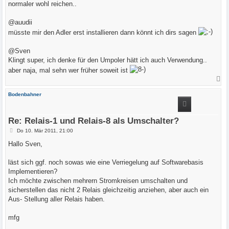
normaler wohl reichen..
@auudii
müsste mir den Adler erst installieren dann könnt ich dirs sagen
@Sven
Klingt super, ich denke für den Umpoler hätt ich auch Verwendung..
aber naja, mal sehn wer früher soweit ist
N
a
c
Bodenbahner
h
o
b
e
Re: Relais-1 und Relais-8 als Umschalter?
n
B
Do 10. Mär 2011, 21:00
e
i
Hallo Sven,
t
r
a
läst sich ggf. noch sowas wie eine Verriegelung auf Softwarebasis
g
Implementieren?
Ich möchte zwischen mehrern Stromkreisen umschalten und
sicherstellen das nicht 2 Relais gleichzeitig anziehen, aber auch ein
Aus- Stellung aller Relais haben.
mfg