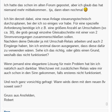
r
a
Ich hatte das schon im alten Forum gepostet, aber ich glaub das hat
g
niemand mehr mitbekommen.. tja, dann eben nochmal
Ich bin derzeit dabei, eine neue Anlage steuerungstechnisch
durchzuplanen, bei der ich so einiges vor habe. Für eine spezielle
Anforderung benötige ich z.B. eine größere Anzahl an Umschaltern (so
ca. 30), die grob gesagt einzelne Gleisabschnitte mit einer von 2
Stromversorgungen zusammenschließen sollen.
Nachdem deine Dekoder ja mit Umschalt-Relais arbeiten und auch 2
Eingänge haben, bin ich erstmal davon ausgeganen, dass diese dafür
zu verwenden wären. Sehe ich das richtig, oder gibts einen Grund,
weshalb das nicht funktioniert?
Wenn jemand eine elegantere Lösung für mein Problem hat bin ich
natürlich auch dankbar. Weichzwei mit zusätzlichen Relais wäre mir
auch schon in den Sinn gekommen, falls ersteres nicht funktioniert.
Und noch ganz vorsichtig gefragt: Wann wirds denn mit dem neuen 8v
soweit sein?
Gruss aus Ansfelden,
Robert
N
a
c
Rene