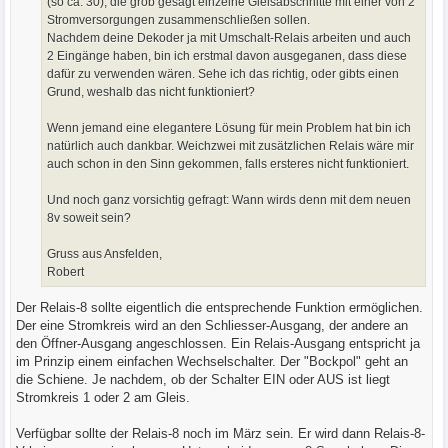
(so ca. 30), die grob gesagt einzelne Gleisabschnitte mit einer von 2
Stromversorgungen zusammenschließen sollen.
Nachdem deine Dekoder ja mit Umschalt-Relais arbeiten und auch
2 Eingänge haben, bin ich erstmal davon ausgeganen, dass diese
dafür zu verwenden wären. Sehe ich das richtig, oder gibts einen
Grund, weshalb das nicht funktioniert?
Wenn jemand eine elegantere Lösung für mein Problem hat bin ich
natürlich auch dankbar. Weichzwei mit zusätzlichen Relais wäre mir
auch schon in den Sinn gekommen, falls ersteres nicht funktioniert.
Und noch ganz vorsichtig gefragt: Wann wirds denn mit dem neuen
8v soweit sein?
Gruss aus Ansfelden,
Robert
Der Relais-8 sollte eigentlich die entsprechende Funktion ermöglichen.
Der eine Stromkreis wird an den Schliesser-Ausgang, der andere an
den Öffner-Ausgang angeschlossen. Ein Relais-Ausgang entspricht ja
im Prinzip einem einfachen Wechselschalter. Der "Bockpol" geht an
die Schiene. Je nachdem, ob der Schalter EIN oder AUS ist liegt
Stromkreis 1 oder 2 am Gleis.
Verfügbar sollte der Relais-8 noch im März sein. Er wird dann Relais-8-