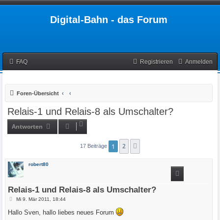
Digital-Bahn - das Forum
FAQ
Registrieren
Anmelden
Foren-Übersicht
Relais-1 und Relais-8 als Umschalter?
Antworten
1
2
Nächste
17 Beiträge
robert80
Relais-1 und Relais-8 als Umschalter?
B
Mi 9. Mär 2011, 18:44
e
i
Hallo Sven, hallo liebes neues Forum
t