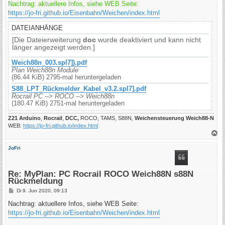
Nachtrag: aktuellere Infos, siehe WEB Seite:
https://jo-fri.github.io/Eisenbahn/Weichen/index.html
DATEIANHÄNGE
[Die Dateierweiterung
doc
wurde deaktiviert und kann nicht
länger angezeigt werden.]
Weich88n_003.spl7]).pdf
Plan Weich88n Module
(86.44 KiB) 2795-mal heruntergeladen
S88_LPT_Rückmelder_Kabel_v3.2.spl7].pdf
Rocrail PC --> ROCO --> Weich88n
(180.47 KiB) 2751-mal heruntergeladen
Z21 Arduino
,
Rocrail
,
DCC,
ROCO, TAMS, S88N,
Weichensteuerung Weich88-N
WEB:
https://jo-fri.github.io/index.html
N
a
c
JoFri
h
o
b
e
Re: MyPlan: PC Rocrail ROCO Weich88N s88N
n
Rückmeldung
B
Di 9. Jun 2020, 09:13
e
i
Nachtrag: aktuellere Infos, siehe WEB Seite:
t
https://jo-fri.github.io/Eisenbahn/Weichen/index.html
r
a