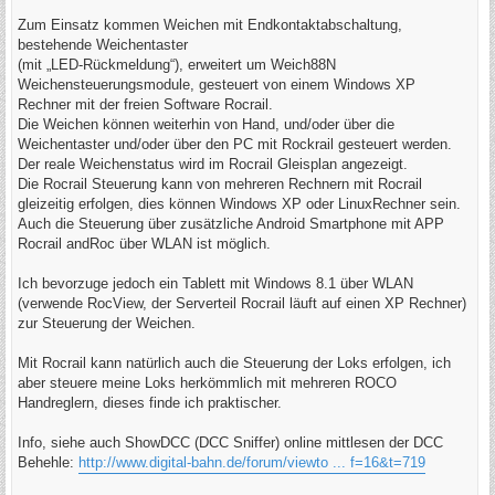
r
a
Zum Einsatz kommen Weichen mit Endkontaktabschaltung,
g
bestehende Weichentaster
(mit „LED-Rückmeldung“), erweitert um Weich88N
Weichensteuerungsmodule, gesteuert von einem Windows XP
Rechner mit der freien Software Rocrail.
Die Weichen können weiterhin von Hand, und/oder über die
Weichentaster und/oder über den PC mit Rockrail gesteuert werden.
Der reale Weichenstatus wird im Rocrail Gleisplan angezeigt.
Die Rocrail Steuerung kann von mehreren Rechnern mit Rocrail
gleizeitig erfolgen, dies können Windows XP oder LinuxRechner sein.
Auch die Steuerung über zusätzliche Android Smartphone mit APP
Rocrail andRoc über WLAN ist möglich.
Ich bevorzuge jedoch ein Tablett mit Windows 8.1 über WLAN
(verwende RocView, der Serverteil Rocrail läuft auf einen XP Rechner)
zur Steuerung der Weichen.
Mit Rocrail kann natürlich auch die Steuerung der Loks erfolgen, ich
aber steuere meine Loks herkömmlich mit mehreren ROCO
Handreglern, dieses finde ich praktischer.
Info, siehe auch ShowDCC (DCC Sniffer) online mittlesen der DCC
Behehle:
http://www.digital-bahn.de/forum/viewto ... f=16&t=719