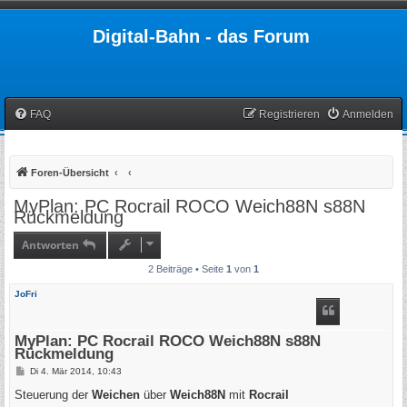
Digital-Bahn - das Forum
FAQ
Registrieren
Anmelden
Foren-Übersicht
MyPlan: PC Rocrail ROCO Weich88N s88N
Rückmeldung
Antworten
2 Beiträge • Seite
1
von
1
JoFri
MyPlan: PC Rocrail ROCO Weich88N s88N
Rückmeldung
B
Di 4. Mär 2014, 10:43
e
i
Steuerung der
Weichen
über
Weich88N
mit
Rocrail
t