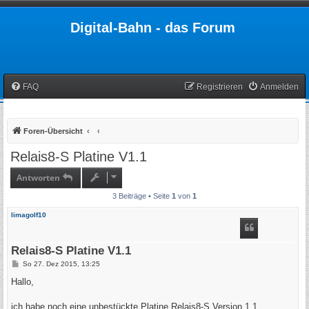
Digital-Bahn - das Forum
FAQ
Registrieren
Anmelden
Foren-Übersicht
Relais8-S Platine V1.1
Antworten
3 Beiträge • Seite
1
von
1
limagolf10
Relais8-S Platine V1.1
B
So 27. Dez 2015, 13:25
e
i
Hallo,
t
r
a
ich habe noch eine unbestückte Platine Relais8-S Version 1.1.