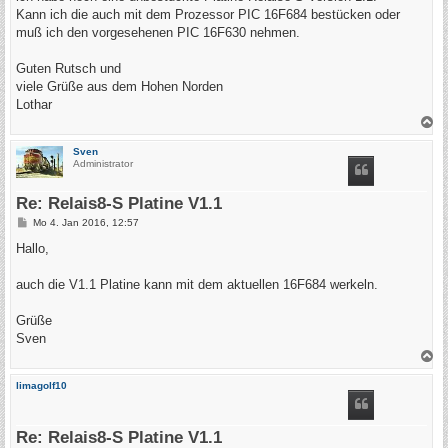
g
Kann ich die auch mit dem Prozessor PIC 16F684 bestücken oder
muß ich den vorgesehenen PIC 16F630 nehmen.
Guten Rutsch und
viele Grüße aus dem Hohen Norden
Lothar
N
a
c
Sven
h
Administrator
o
b
e
Re: Relais8-S Platine V1.1
n
B
Mo 4. Jan 2016, 12:57
e
i
Hallo,
t
r
a
auch die V1.1 Platine kann mit dem aktuellen 16F684 werkeln.
g
Grüße
Sven
N
a
c
limagolf10
h
o
b
e
Re: Relais8-S Platine V1.1
n