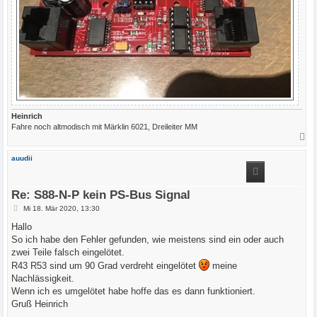
Heinrich
Fahre noch altmodisch mit Märklin 6021, Dreileiter MM
N
a
c
auudii
h
o
b
e
Re: S88-N-P kein PS-Bus Signal
n
B
Mi 18. Mär 2020, 13:30
e
i
Hallo
t
So ich habe den Fehler gefunden, wie meistens sind ein oder auch
r
a
zwei Teile falsch eingelötet.
g
R43 R53 sind um 90 Grad verdreht eingelötet
meine
Nachlässigkeit.
Wenn ich es umgelötet habe hoffe das es dann funktioniert.
Gruß Heinrich