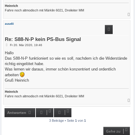
Heinrich
Fahre noch altmodisch mit Märklin 6021, Dreileiter MM
N
a
c
auudii
h
o
b
e
Re: S88-N-P kein PS-Bus Signal
n
B
Fr 20. Mär 2020, 19:46
e
i
Hallo
t
Das S88-N-P funktioniert so wie es soll, nachdem ich die Widerstände
r
a
richtig eingelötet habe.
g
Was lernen wir daraus, immer schön konzentriert und ordentlich
arbeiten
Gruß Heinrich
Heinrich
Fahre noch altmodisch mit Märklin 6021, Dreileiter MM
N
a
c
h
Antworten
o
b
3 Beiträge • Seite
1
von
1
e
n
Gehe zu