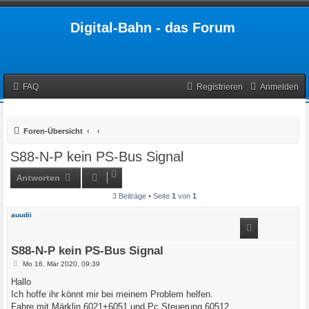
Digital-Bahn - das Forum
FAQ
Registrieren
Anmelden
Foren-Übersicht
S88-N-P kein PS-Bus Signal
Antworten
3 Beiträge • Seite
1
von
1
auudii
S88-N-P kein PS-Bus Signal
B
Mo 16. Mär 2020, 09:39
e
i
Hallo
t
Ich hoffe ihr könnt mir bei meinem Problem helfen.
r
a
Fahre mit Märklin 6021+6051 und Pc Steuerung 60512.