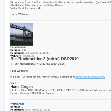
Rückmelder 1 und 3 ist klar, diese Anschlußkabel löte ich an der jeweiligen (gekürzten) 
Alle 3 Kabel führe ich dann zur Platine Bühne.
Vielen Dank für Euere Hilfe.
Grüße Wolfgang
Hatschepsut
Beiträge:
544
Registriert:
Di 8. Mär 2011, 16:30
Wohnort:
Rendsburg
Re: Rückmelder 2 (mitte) DSD2010
B
von
Hatschepsut
»
Di 5. Mai 2020, 19:26
e
i
Hallo Wolfgang,
t
in dieser PDF hatte ich mal meinen Umbau beschrieben:
download/file.php?id=302
r
a
Gruß
g
Hans-Jürgen
H0, 2L=, (OpenDCC: GBMBoost - ST4 - IO24 - GBM16TS - NEO-Control; alle eigene La
Einsatz, Snoopy, DSD2010 m. Anzeige
Wolfgang25
Beiträge:
2
Registriert:
Mo 4. Mai 2020, 12:31