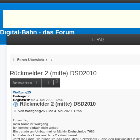
Digital-Bahn - das Forum
FAQ
Foren-Übersicht
Rückmelder 2 (mitte) DSD2010
Antworten
Wolfgang25
Beiträge:
2
Registriert:
Mo 4. Mai 2020, 12:31
Rückmelder 2 (mitte) DSD2010
B
von
Wolfgang25
»
Mo 4. Mai 2020, 12:55
e
i
Guten Tag ,
t
mein Name ist Wolfgang.
Ich komme einfach nicht weiter.
r
Bin gerade am Umbau meiner Märklin Drehscheibe 7686.
a
Ich habe das Gleis am Haus 2 x durchtrennt.
g
Jetzt die Frage: wo bringe ich das Kabel des Rückmelders 2 (also den Rückmelder in de