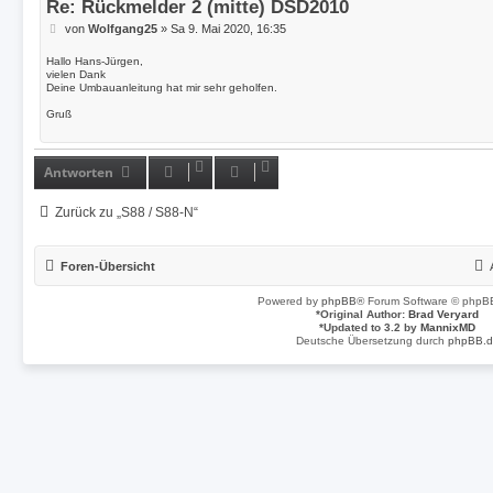
Re: Rückmelder 2 (mitte) DSD2010
B
von
Wolfgang25
»
Sa 9. Mai 2020, 16:35
e
i
Hallo Hans-Jürgen,
t
vielen Dank
Deine Umbauanleitung hat mir sehr geholfen.
r
a
Gruß
g
Antworten
Zurück zu „S88 / S88-N“
Foren-Übersicht
Powered by
phpBB
® Forum Software © phpBB
*
Original Author:
Brad Veryard
*
Updated to 3.2 by
MannixMD
Deutsche Übersetzung durch
phpBB.d