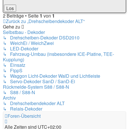
2 Beiträge • Seite
1
von
1
Zurück zu „Drehscheibendekoder ALT“
Gehe zu
Selbstbau - Dekoder
↳ Drehscheiben-Dekoder DSD2010
↳ WeichEi / WeichZwei
↳ LED-Dekoder
↳ Fahrzeug-Umbau (insbesondere ICE-Platine, TEE-
Kupplung)
↳ Einsatz
↳ FippS
↳ Waggon Licht-Dekoder WalD und Lichtleiste
↳ Servo-Dekoder SanD / SanD-Ei
Rückmelde-System S88 / S88-N
↳ S88 / S88-N
Archiv
↳ Drehscheibendekoder ALT
↳ Relais-Dekoder
Foren-Übersicht
Alle Zeiten sind
UTC+02:00