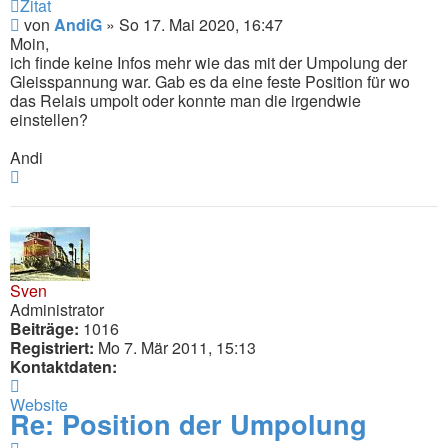
Zitat
Beitrag
von
AndiG
»
So 17. Mai 2020, 16:47
Moin,
ich finde keine Infos mehr wie das mit der Umpolung der
Gleisspannung war. Gab es da eine feste Position für wo
das Relais umpolt oder konnte man die irgendwie
einstellen?
Andi
Nach
oben
Sven
Administrator
Beiträge:
1016
Registriert:
Mo 7. Mär 2011, 15:13
Kontaktdaten:
Kontaktdaten
von
Website
Re: Position der Umpolung
Sven
Zitat