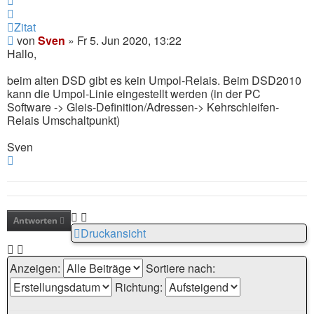
Zitat
Beitrag
von
Sven
»
Fr 5. Jun 2020, 13:22
Hallo,
beim alten DSD gibt es kein Umpol-Relais. Beim DSD2010
kann die Umpol-Linie eingestellt werden (in der PC
Software -> Gleis-Definition/Adressen-> Kehrschleifen-
Relais Umschaltpunkt)
Sven
Nach
oben
Antworten
Druckansicht
Anzeigen:
Sortiere nach:
Richtung: