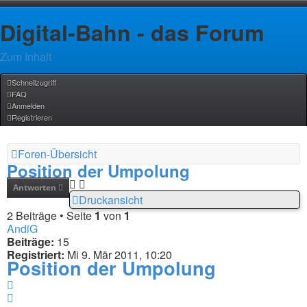
Digital-Bahn - das Forum
Zum Inhalt
Schnellzugriff
FAQ
Anmelden
Registrieren
Foren-Übersicht
Position der Umpolung
Antworten
Druckansicht
2 Beiträge • Seite
1
von
1
AndiG
Beiträge:
15
Registriert:
Mi 9. Mär 2011, 10:20
Position der Umpolung
Zitat