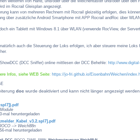
en weiterhin von Hand, und/oder über die Weichentaster und/oder über den P
rd im Rocrail Gleisplan angezeigt.
erung kann von mehreren Rechnern mit Rocrail gleizeitig erfolgen, dies kön
ung über zusätzliche Android Smartphone mit APP Rocrail andRoc über WLAN 
doch ein Tablett mit Windows 8.1 über WLAN (verwende RocView, der Servertei
 natürlich auch die Steuerung der Loks erfolgen, ich aber steuere meine Lo
cher.
h ShowDCC (DCC Sniffer) online mittlesen der DCC Behehle:
http://www.digita
lere Infos, siehe WEB Seite:
https://jo-fri.github.io/Eisenbahn/Weichen/index.
GE
eiterung
doc
wurde deaktiviert und kann nicht länger angezeigt werden
spl7]).pdf
 Module
0-mal heruntergeladen
elder_Kabel_v3.2.spl7].pdf
 ROCO --> Weich88n
756-mal heruntergeladen
il
,
DCC,
ROCO, TAMS, S88N,
Weichensteuerung Weich88-N