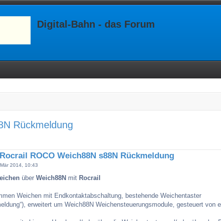
Digital-Bahn - das Forum
88N Rückmeldung
 Rocrail ROCO Weich88N s88N Rückmeldung
 Mär 2014, 10:43
eichen
über
Weich88N
mit
Rocrail
men Weichen mit Endkontaktabschaltung, bestehende Weichentaster
eldung“), erweitert um Weich88N Weichensteuerungsmodule, gesteuert von e