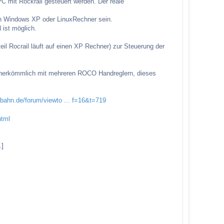
C mit Rockrail gesteuert werden. Der reale
nen Windows XP oder LinuxRechner sein.
ist möglich.
l Rocrail läuft auf einen XP Rechner) zur Steuerung der
ks herkömmlich mit mehreren ROCO Handreglern, dieses
l-bahn.de/forum/viewto ... f=16&t=719
html
.]