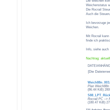
Die Weichen könn
Weichenstatus wi
Die Rocrail Steu
Auch die Steuer
Ich bevorzuge je
Weichen.
Mit Rocrail kann
finde ich praktis
Info, siehe auc
Nachtrag: aktuel
DATEIANHÄN
[Die Dateierw
Weich88n_003.
Plan Weich88n
(86.44 KiB) 280
S88_LPT_Rückm
Rocrail PC -->
(180.47 KiB) 2
Z21 Arduino
,
Rocra