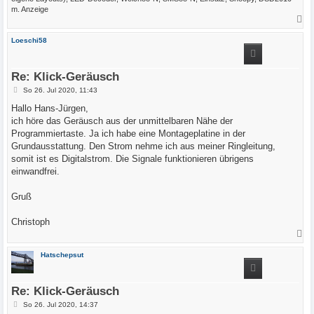
m. Anzeige
N
a
c
Loeschi58
h
o
b
e
Re: Klick-Geräusch
n
B
So 26. Jul 2020, 11:43
e
i
Hallo Hans-Jürgen,
t
ich höre das Geräusch aus der unmittelbaren Nähe der
r
a
Programmiertaste. Ja ich habe eine Montageplatine in der
g
Grundausstattung. Den Strom nehme ich aus meiner Ringleitung,
somit ist es Digitalstrom. Die Signale funktionieren übrigens
einwandfrei.
Gruß
Christoph
N
a
c
Hatschepsut
h
o
b
e
Re: Klick-Geräusch
n
B
So 26. Jul 2020, 14:37
e