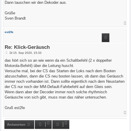
Dann tauschen wir den Dekoder aus.
Grüße
Sven Brandt
N
a
c
est2fe
h
o
b
e
Re: Klick-Geräusch
n
B
Di 15. Sep 2020, 15:33
e
i
das hört sich so an wie wenn da ein Schaltbefehl (2 x doppelter
t
Motorola-Befehl) über die Leitung huscht.
r
a
Versuche mal, bei der CS das Starten der Loks nach dem Booten
g
abzuschalten, dann die CS neu booten lassen, ob dann das Geräusch
immer noch vorhanden ist. Dann sollte eigentlich nach dem Neustarten
der CS nur noch der MM-Default-Fahrbefehl auf dem Gleis sein.
Wenn dann aber der Decoder immer noch solche rhythmisch
Geräusche von sich gibt, muss man das näher untersuchen.
Gruß est2fe
N
a
c
h
Antworten
o
b