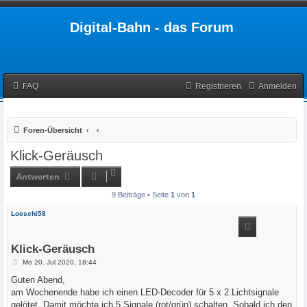
Digital-Bahn - das Forum
FAQ
Registrieren
Anmelden
Foren-Übersicht
Klick-Geräusch
Antworten
9 Beiträge • Seite
1
von
1
Loeschi58
Klick-Geräusch
B
Mo 20. Jul 2020, 18:44
e
i
Guten Abend,
t
am Wochenende habe ich einen LED-Decoder für 5 x 2 Lichtsignale
r
a
gelötet. Damit möchte ich 5 Signale (rot/grün) schalten. Sobald ich den