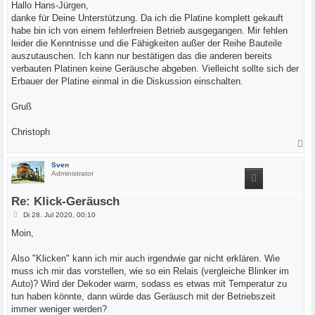
i
Hallo Hans-Jürgen,
t
danke für Deine Unterstützung. Da ich die Platine komplett gekauft
r
a
habe bin ich von einem fehlerfreien Betrieb ausgegangen. Mir fehlen
g
leider die Kenntnisse und die Fähigkeiten außer der Reihe Bauteile
auszutauschen. Ich kann nur bestätigen das die anderen bereits
verbauten Platinen keine Geräusche abgeben. Vielleicht sollte sich der
Erbauer der Platine einmal in die Diskussion einschalten.
Gruß
Christoph
N
a
c
Sven
h
Administrator
o
b
e
Re: Klick-Geräusch
n
B
Di 28. Jul 2020, 00:10
e
i
Moin,
t
r
a
Also "Klicken" kann ich mir auch irgendwie gar nicht erklären. Wie
g
muss ich mir das vorstellen, wie so ein Relais (vergleiche Blinker im
Auto)? Wird der Dekoder warm, sodass es etwas mit Temperatur zu
tun haben könnte, dann würde das Geräusch mit der Betriebszeit
immer weniger werden?