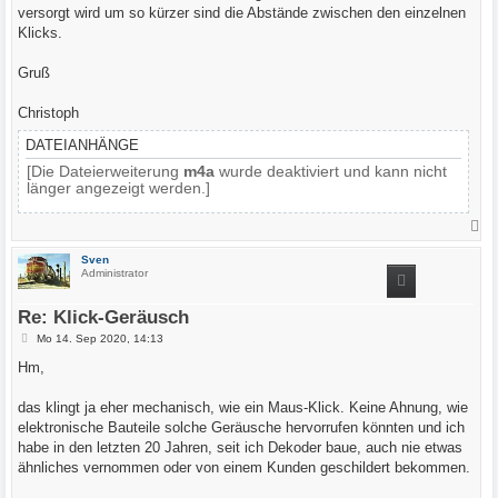
versorgt wird um so kürzer sind die Abstände zwischen den einzelnen
Klicks.
Gruß
Christoph
DATEIANHÄNGE
[Die Dateierweiterung
m4a
wurde deaktiviert und kann nicht
länger angezeigt werden.]
N
a
c
Sven
h
Administrator
o
b
e
Re: Klick-Geräusch
n
B
Mo 14. Sep 2020, 14:13
e
i
Hm,
t
r
a
das klingt ja eher mechanisch, wie ein Maus-Klick. Keine Ahnung, wie
g
elektronische Bauteile solche Geräusche hervorrufen könnten und ich
habe in den letzten 20 Jahren, seit ich Dekoder baue, auch nie etwas
ähnliches vernommen oder von einem Kunden geschildert bekommen.