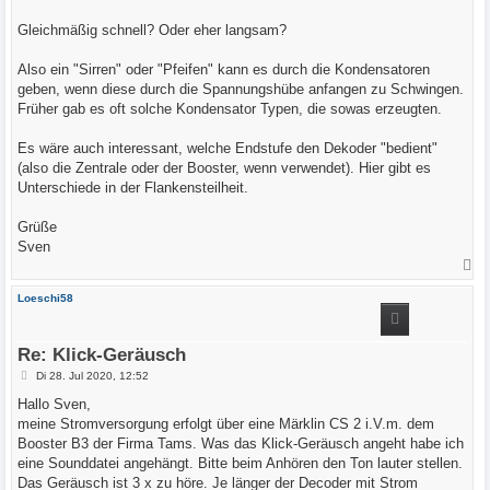
Gleichmäßig schnell? Oder eher langsam?
Also ein "Sirren" oder "Pfeifen" kann es durch die Kondensatoren
geben, wenn diese durch die Spannungshübe anfangen zu Schwingen.
Früher gab es oft solche Kondensator Typen, die sowas erzeugten.
Es wäre auch interessant, welche Endstufe den Dekoder "bedient"
(also die Zentrale oder der Booster, wenn verwendet). Hier gibt es
Unterschiede in der Flankensteilheit.
Grüße
Sven
N
a
c
Loeschi58
h
o
b
e
Re: Klick-Geräusch
n
B
Di 28. Jul 2020, 12:52
e
i
Hallo Sven,
t
meine Stromversorgung erfolgt über eine Märklin CS 2 i.V.m. dem
r
a
Booster B3 der Firma Tams. Was das Klick-Geräusch angeht habe ich
g
eine Sounddatei angehängt. Bitte beim Anhören den Ton lauter stellen.
Das Geräusch ist 3 x zu höre. Je länger der Decoder mit Strom