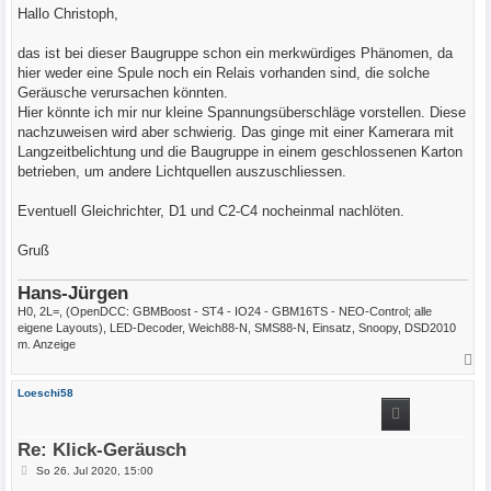
i
Hallo Christoph,
t
r
a
das ist bei dieser Baugruppe schon ein merkwürdiges Phänomen, da
g
hier weder eine Spule noch ein Relais vorhanden sind, die solche
Geräusche verursachen könnten.
Hier könnte ich mir nur kleine Spannungsüberschläge vorstellen. Diese
nachzuweisen wird aber schwierig. Das ginge mit einer Kamerara mit
Langzeitbelichtung und die Baugruppe in einem geschlossenen Karton
betrieben, um andere Lichtquellen auszuschliessen.
Eventuell Gleichrichter, D1 und C2-C4 nocheinmal nachlöten.
Gruß
Hans-Jürgen
H0, 2L=, (OpenDCC: GBMBoost - ST4 - IO24 - GBM16TS - NEO-Control; alle
eigene Layouts), LED-Decoder, Weich88-N, SMS88-N, Einsatz, Snoopy, DSD2010
m. Anzeige
N
a
c
Loeschi58
h
o
b
e
Re: Klick-Geräusch
n
B
So 26. Jul 2020, 15:00
e