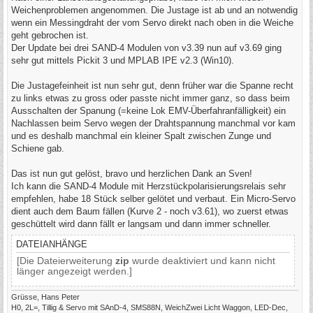
g
Weichenproblemen angenommen. Die Justage ist ab und an notwendig
wenn ein Messingdraht der vom Servo direkt nach oben in die Weiche
geht gebrochen ist.
Der Update bei drei SAND-4 Modulen von v3.39 nun auf v3.69 ging
sehr gut mittels Pickit 3 und MPLAB IPE v2.3 (Win10).
Die Justagefeinheit ist nun sehr gut, denn früher war die Spanne recht
zu links etwas zu gross oder passte nicht immer ganz, so dass beim
Ausschalten der Spanung (=keine Lok EMV-Überfahranfälligkeit) ein
Nachlassen beim Servo wegen der Drahtspannung manchmal vor kam
und es deshalb manchmal ein kleiner Spalt zwischen Zunge und
Schiene gab.
Das ist nun gut gelöst, bravo und herzlichen Dank an Sven!
Ich kann die SAND-4 Module mit Herzstückpolarisierungsrelais sehr
empfehlen, habe 18 Stück selber gelötet und verbaut. Ein Micro-Servo
dient auch dem Baum fällen (Kurve 2 - noch v3.61), wo zuerst etwas
geschüttelt wird dann fällt er langsam und dann immer schneller.
DATEIANHÄNGE
[Die Dateierweiterung
zip
wurde deaktiviert und kann nicht
länger angezeigt werden.]
Grüsse, Hans Peter
H0, 2L=, Tillig & Servo mit SAnD-4, SMS88N, WeichZwei Licht Waggon, LED-Dec,