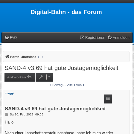
Digital-Bahn - das Forum
FAQ
Registrieren
Anmelden
Foren-Übersicht
SAND-4 v3.69 hat gute Justagemöglichkeit
Antworten
1 Beitrag • Seite
1
von
1
maggi
SAND-4 v3.69 hat gute Justagemöglichkeit
B
Sa 26. Feb 2022, 09:59
e
i
Hallo
t
r
a
Nach einer Lanschaftsgestaltungsphase, habe ich mich wieder