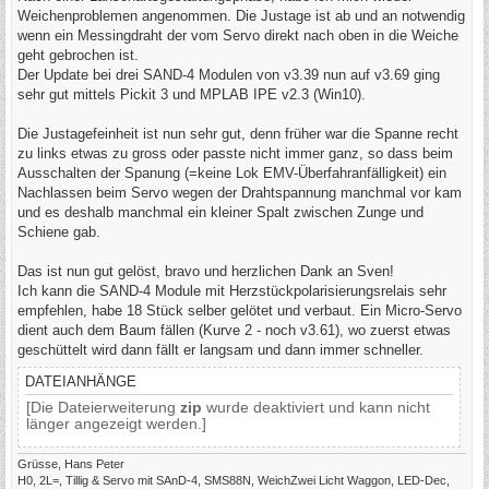
g
Weichenproblemen angenommen. Die Justage ist ab und an notwendig
wenn ein Messingdraht der vom Servo direkt nach oben in die Weiche
geht gebrochen ist.
Der Update bei drei SAND-4 Modulen von v3.39 nun auf v3.69 ging
sehr gut mittels Pickit 3 und MPLAB IPE v2.3 (Win10).
Die Justagefeinheit ist nun sehr gut, denn früher war die Spanne recht
zu links etwas zu gross oder passte nicht immer ganz, so dass beim
Ausschalten der Spanung (=keine Lok EMV-Überfahranfälligkeit) ein
Nachlassen beim Servo wegen der Drahtspannung manchmal vor kam
und es deshalb manchmal ein kleiner Spalt zwischen Zunge und
Schiene gab.
Das ist nun gut gelöst, bravo und herzlichen Dank an Sven!
Ich kann die SAND-4 Module mit Herzstückpolarisierungsrelais sehr
empfehlen, habe 18 Stück selber gelötet und verbaut. Ein Micro-Servo
dient auch dem Baum fällen (Kurve 2 - noch v3.61), wo zuerst etwas
geschüttelt wird dann fällt er langsam und dann immer schneller.
DATEIANHÄNGE
[Die Dateierweiterung
zip
wurde deaktiviert und kann nicht
länger angezeigt werden.]
Grüsse, Hans Peter
H0, 2L=, Tillig & Servo mit SAnD-4, SMS88N, WeichZwei Licht Waggon, LED-Dec,