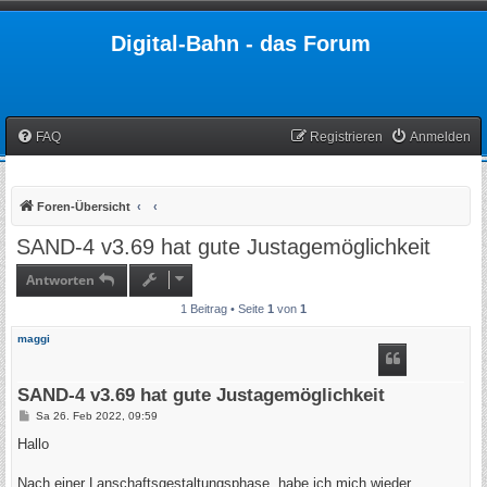
Digital-Bahn - das Forum
FAQ
Registrieren
Anmelden
Foren-Übersicht
SAND-4 v3.69 hat gute Justagemöglichkeit
Antworten
1 Beitrag • Seite
1
von
1
maggi
SAND-4 v3.69 hat gute Justagemöglichkeit
B
Sa 26. Feb 2022, 09:59
e
i
Hallo
t
r
a
Nach einer Lanschaftsgestaltungsphase, habe ich mich wieder