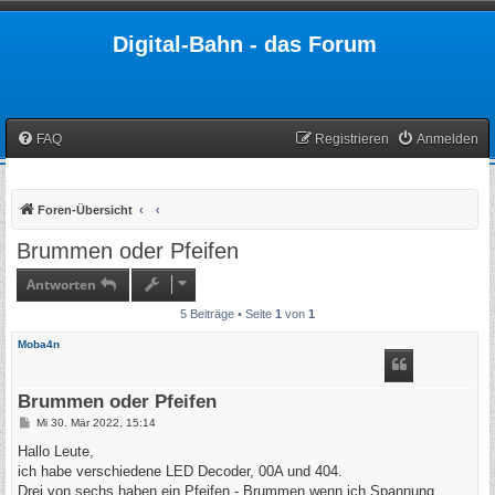
Digital-Bahn - das Forum
FAQ
Registrieren
Anmelden
Foren-Übersicht
Brummen oder Pfeifen
Antworten
5 Beiträge • Seite
1
von
1
Moba4n
Brummen oder Pfeifen
B
Mi 30. Mär 2022, 15:14
e
i
Hallo Leute,
t
ich habe verschiedene LED Decoder, 00A und 404.
r
a
Drei von sechs haben ein Pfeifen - Brummen wenn ich Spannung