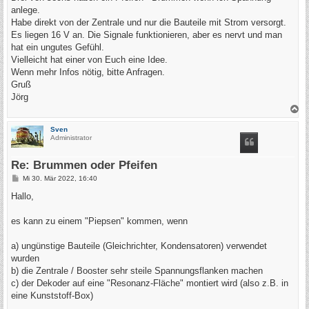
g
anlege.
Habe direkt von der Zentrale und nur die Bauteile mit Strom versorgt.
Es liegen 16 V an. Die Signale funktionieren, aber es nervt und man
hat ein ungutes Gefühl.
Vielleicht hat einer von Euch eine Idee.
Wenn mehr Infos nötig, bitte Anfragen.
Gruß
Jörg
N
a
c
Sven
h
Administrator
o
b
e
Re: Brummen oder Pfeifen
n
B
Mi 30. Mär 2022, 16:40
e
i
Hallo,
t
r
a
es kann zu einem "Piepsen" kommen, wenn
g
a) ungünstige Bauteile (Gleichrichter, Kondensatoren) verwendet
wurden
b) die Zentrale / Booster sehr steile Spannungsflanken machen
c) der Dekoder auf eine "Resonanz-Fläche" montiert wird (also z.B. in
eine Kunststoff-Box)