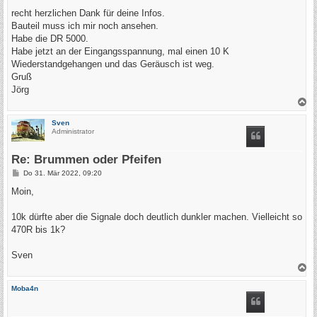
r
a
recht herzlichen Dank für deine Infos.
g
Bauteil muss ich mir noch ansehen.
Habe die DR 5000.
Habe jetzt an der Eingangsspannung, mal einen 10 K
Wiederstandgehangen und das Geräusch ist weg.
Gruß
Jörg
N
a
c
Sven
h
Administrator
o
b
e
Re: Brummen oder Pfeifen
n
B
Do 31. Mär 2022, 09:20
e
i
Moin,
t
r
a
10k dürfte aber die Signale doch deutlich dunkler machen. Vielleicht so
g
470R bis 1k?
Sven
N
a
c
Moba4n
h
o
b