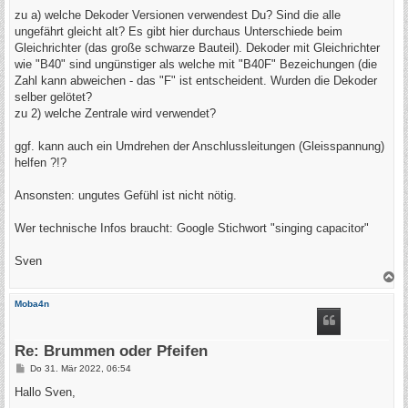
zu a) welche Dekoder Versionen verwendest Du? Sind die alle
ungefährt gleicht alt? Es gibt hier durchaus Unterschiede beim
Gleichrichter (das große schwarze Bauteil). Dekoder mit Gleichrichter
wie "B40" sind ungünstiger als welche mit "B40F" Bezeichungen (die
Zahl kann abweichen - das "F" ist entscheident. Wurden die Dekoder
selber gelötet?
zu 2) welche Zentrale wird verwendet?
ggf. kann auch ein Umdrehen der Anschlussleitungen (Gleisspannung)
helfen ?!?
Ansonsten: ungutes Gefühl ist nicht nötig.
Wer technische Infos braucht: Google Stichwort "singing capacitor"
Sven
N
a
c
Moba4n
h
o
b
e
Re: Brummen oder Pfeifen
n
B
Do 31. Mär 2022, 06:54
e
i
Hallo Sven,
t