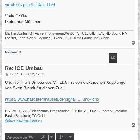
g
viewtopic.php?f=10&t=1199
Viele Grüße
Dieter aus München
Märklin 3Leiter, IBII Fahren, IBI steuern,Win10 I7, TC10 64BIT /A3, 4D Sound,RM
LocNet, Lenz Weich-Decoder,K-Gleis, DS2010 mit Grube und Bühne
N
a
c
Matthias R
h
o
b
e
Re: ICE Umbau
n
B
Do 21. Apr 2022, 12:05
e
i
Und hier mein Umbau des VT 11.5 mit den elektrischen Kupplungen
t
von Sven Brandt für diesen Zug:
r
a
g
https://www.naechternhausen.de/digitali ... und-licht/
DSD2010, S88, Fleischmann-Drehscheibe, H0/H0e 2L, TAMS (Fahren), Intellibox
Basic (Schalten), TC Gold,
Anlage Nächternhausen
N
a
c
h
Antworten
o