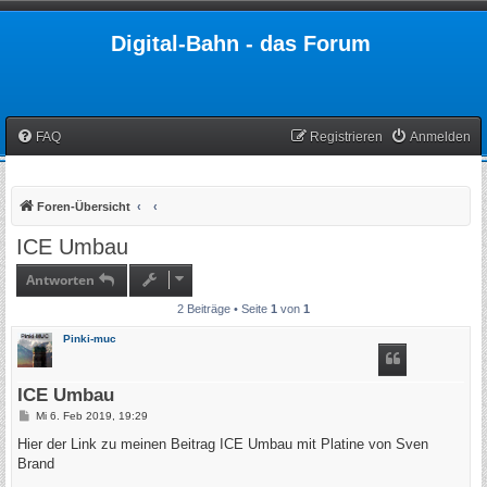
Digital-Bahn - das Forum
FAQ
Registrieren
Anmelden
Foren-Übersicht
ICE Umbau
Antworten
2 Beiträge • Seite
1
von
1
Pinki-muc
ICE Umbau
B
Mi 6. Feb 2019, 19:29
e
i
Hier der Link zu meinen Beitrag ICE Umbau mit Platine von Sven
t
Brand
r
a