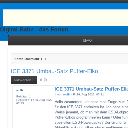
Digital-Bahn - das Forum
FAQ
Foren-Übersicht
ICE 3371 Umbau-Satz Puffer-Elko
Antworten
ICE 3371 Umbau-Satz Puffer-El
wolfi
B
von
wolfi
»
Fr 26. Aug 2022, 07:31
Beiträge:
1
e
Registriert:
Fr 26. Aug 2022,
i
Hallo zusammen, ich habe eine Frage zum 
07:15
t
für den ICE 3371 enthalten ist. Ich habe e
r
a
Weiss jemand, ob man mit dem ESU-Lokprog
g
Puffer-Elkos programmieren kann? Oder funkt
speziellen ESU-Powerpacks? Der Grund für m
Aktivitätszeit des Elkos etwas verlängern m