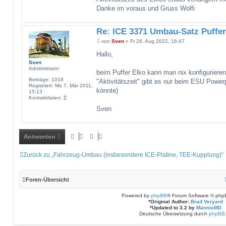
Danke im voraus und Gruss Wolfi
Re: ICE 3371 Umbau-Satz Puffer
B
von
Sven
»
Fr 26. Aug 2022, 16:47
e
i
Hallo,
t
Sven
r
Administrator
a
beim Puffer Elko kann man nix konfigurieren.
g
Beiträge:
1016
"Aktivitätszeit" gibt es nur beim ESU Powe
Registriert:
Mo 7. Mär 2011,
könnte)
15:13
K
Kontaktdaten:
o
Sven
n
t
a
k
t
Antworten
d
a
t
Zurück zu „Fahrzeug-Umbau (insbesondere ICE-Platine, TEE-Kupplung)“
e
n
v
o
Foren-Übersicht
n
S
v
Powered by
phpBB
® Forum Software © php
e
*
Original Author:
Brad Veryard
n
*
Updated to 3.2 by
MannixMD
Deutsche Übersetzung durch
phpBB