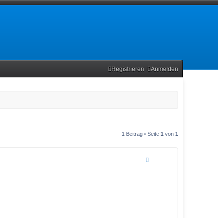
Registrieren
Anmelden
1 Beitrag • Seite
1
von
1