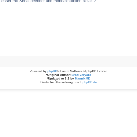
besser mit Schaltdecoder und mono/bistabilen Relais?
Powered by
phpBB
® Forum Software © phpBB Limited
*
Original Author:
Brad Veryard
*
Updated to 3.2 by
MannixMD
Deutsche Übersetzung durch
phpBB.de