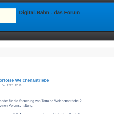
Digital-Bahn - das Forum
ortoise Weichenantriebe
. Feb 2023, 12:13
coder für die Steuerung von Tortoise Weichenantriebe ?
 einen Polumschaltung.