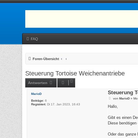
FAQ
Foren-Übersicht
Steuerung Tortoise Weichenantriebe
Antworten
Steuerung T
MarioD
B
von
MarioD
»
Mo 
Beiträge:
6
e
Registriert:
Di 17. Jan 2023, 16:43
i
Hallo,
t
r
a
Gibt es einen De
g
Diese benötigen
Oder das ganze 