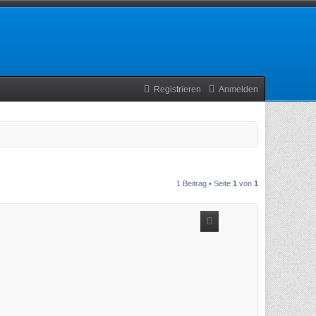
Registrieren
Anmelden
1 Beitrag • Seite
1
von
1