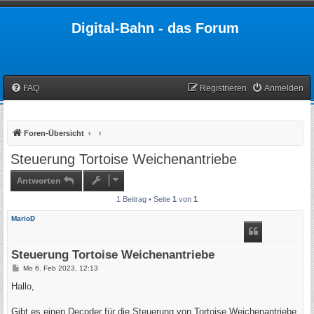
Digital-Bahn - das Forum
FAQ
Registrieren
Anmelden
Foren-Übersicht
Steuerung Tortoise Weichenantriebe
Antworten
1 Beitrag • Seite
1
von
1
MarioD
Steuerung Tortoise Weichenantriebe
B
Mo 6. Feb 2023, 12:13
e
i
Hallo,
t
r
a
Gibt es einen Decoder für die Steuerung von Tortoise Weichenantriebe