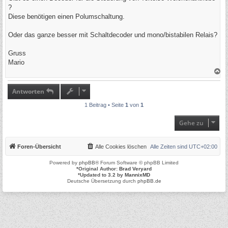
g
?
Diese benötigen einen Polumschaltung.
Oder das ganze besser mit Schaltdecoder und mono/bistabilen Relais?
Gruss
Mario
N
a
c
h
Antworten
o
b
1 Beitrag • Seite
1
von
1
e
n
Gehe zu
Foren-Übersicht
Alle Cookies löschen
Alle Zeiten sind
UTC+02:00
Powered by
phpBB
® Forum Software © phpBB Limited
*
Original Author:
Brad Veryard
*
Updated to 3.2 by
MannixMD
Deutsche Übersetzung durch
phpBB.de