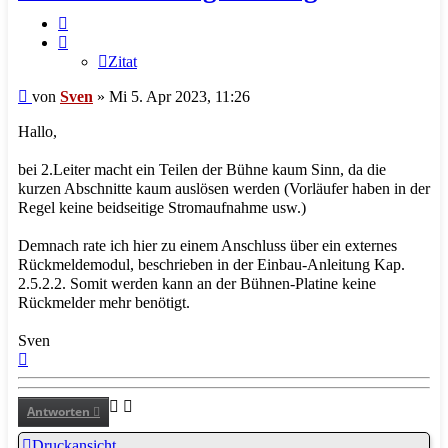
Zitat
Zitat
Beitrag
von
Sven
»
Mi 5. Apr 2023, 11:26
Hallo,
bei 2.Leiter macht ein Teilen der Bühne kaum Sinn, da die
kurzen Abschnitte kaum auslösen werden (Vorläufer haben in der
Regel keine beidseitige Stromaufnahme usw.)
Demnach rate ich hier zu einem Anschluss über ein externes
Rückmeldemodul, beschrieben in der Einbau-Anleitung Kap.
2.5.2.2. Somit werden kann an der Bühnen-Platine keine
Rückmelder mehr benötigt.
Sven
Nach
oben
Antworten
Druckansicht