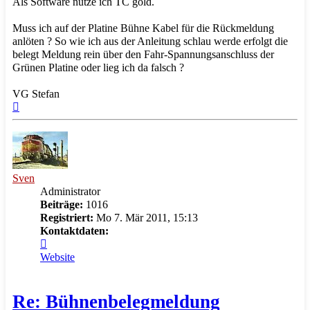
Als Software nutze ich TC gold.
Muss ich auf der Platine Bühne Kabel für die Rückmeldung
anlöten ? So wie ich aus der Anleitung schlau werde erfolgt die
belegt Meldung rein über den Fahr-Spannungsanschluss der
Grünen Platine oder lieg ich da falsch ?
VG Stefan
Nach
oben
Sven
Administrator
Beiträge:
1016
Registriert:
Mo 7. Mär 2011, 15:13
Kontaktdaten:
Kontaktdaten
von
Website
Sven
Re: Bühnenbelegmeldung