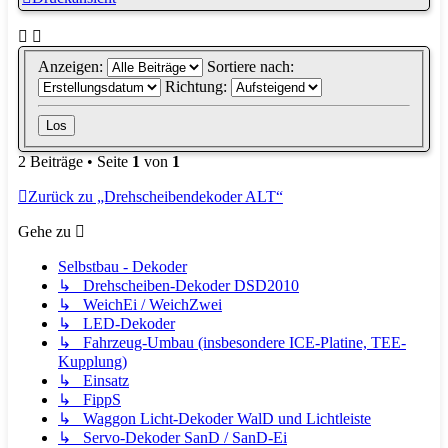
Anzeigen:
Sortiere nach:
Richtung:
2 Beiträge • Seite
1
von
1
Zurück zu „Drehscheibendekoder ALT“
Gehe zu
Selbstbau - Dekoder
↳ Drehscheiben-Dekoder DSD2010
↳ WeichEi / WeichZwei
↳ LED-Dekoder
↳ Fahrzeug-Umbau (insbesondere ICE-Platine, TEE-
Kupplung)
↳ Einsatz
↳ FippS
↳ Waggon Licht-Dekoder WalD und Lichtleiste
↳ Servo-Dekoder SanD / SanD-Ei