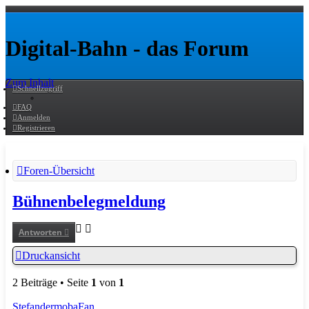
Digital-Bahn - das Forum
Zum Inhalt
Schnellzugriff
FAQ
Anmelden
Registrieren
Foren-Übersicht
Bühnenbelegmeldung
Antworten
Druckansicht
2 Beiträge • Seite
1
von
1
StefandermobaFan