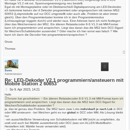
Montage V2.2 mit ext. Spannungsversorgung neu bestellt.
r
Egal ob mit Montageplatine oder im Direktanschluß Digitalspannung am LED-Deokoder,
a
ich bekomme keinen der 4 Dekoder programmiert oder angesprochen mit meiner MS2:
g
60653 (Lokprotokolle auf nur DCC umgestelllt oder auch alle, Problem ist aber immer
gleich). Über den Programmiertaster komme ich in den Programmiermodus
(Lichtausgänge toggeln durch) und wieder raus. Eine Adresse kann ich nicht festlegen
über das Weichenmenü der MS2. Ein älteren Relaisdecoder 8-S V1.3 mit MM-Format
kann ich programmieren und ansprechen. Liegt das daran das die MS2 kein DCC-Siganl
für Weichen/Schaltdekoder aussendet ? Oder mache ich hier sonst was falsch ? Wie
kann ich dann die Decoder hier programmieren/ansprechen ?
Gruss
Thomas
N
a
c
h
o
b
Sven
e
Administrator
n
Re: LED-Dekoder V2.1 programmiern/ansteuern mit
Mobile Station 2 60653
B
So 9. Apr 2023, 14:21
e
Hallo
i
Tomate
hat geschrieben:
↑
Ein älteren Relaisdecoder 8-S V1.3 mit MM-Format kann ich
t
programmieren und ansprechen. Liegt das daran das die MS2 kein DCC-Siganl für
r
Weichen/Schaltdekoder aussendet ?
ja, das ist genau das Problem. Die MS2 kann zwar Loks
individuell je nach Lok
in DCC
a
oder MM ansteuern - bei Weichen geht es nur
global
in DCC oder MM. Als Lösung bleibt
g
nur
- ein ausschließliche Verwendung von Schaltdekodern mit MM (nicht zu empfehlen, da
uralt und auch bei Märklin aussterbend) oder DCC (was von ALLEN Modellbahn-
Herstellern inkl. Märklin heute verwendet wird)
- ein Wechsel der Zentrale