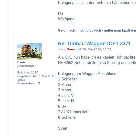
Belegung ist, um dort evtl. ein Lämpchen zu
LG
Wolfgang
Geld macht nicht glücklich - außer man kauft 
Re: Umbau Waggon ICE1 3371
B
von
Sven
»
Mi 20. Mär 2024, 15:53
e
i
Ah, OK, nun habe ich es kapiert. Ich dachte 
t
Sven
NEM652 Schnittstelle (also 8-polig) ausgerüs
r
Administrator
a
g
Beiträge:
1016
Belegung am Waggon-Anschluss
Registriert:
Mo 7. Mär 2011,
1 Schleifer
15:13
K
Kontaktdaten:
2 Motor
o
3 Motor
n
t
4 Licht V
a
5 Licht H
k
t
6 U+
d
7 AUX1 Innenlicht
a
t
8 Schiene
e
n
v
Sven
o
n