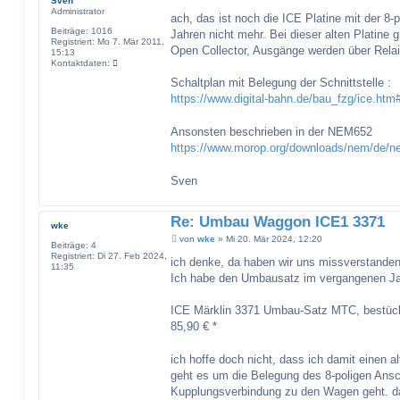
Sven
r
Administrator
a
ach, das ist noch die ICE Platine mit der 8-p
g
Beiträge:
1016
Jahren nicht mehr. Bei dieser alten Platine g
Registriert:
Mo 7. Mär 2011,
Open Collector, Ausgänge werden über Relai
15:13
K
Kontaktdaten:
o
Schaltplan mit Belegung der Schnittstelle :
n
t
https://www.digital-bahn.de/bau_fzg/ice.ht
a
k
t
Ansonsten beschrieben in der NEM652
d
https://www.morop.org/downloads/nem/de/n
a
t
e
Sven
n
v
o
n
Re: Umbau Waggon ICE1 3371
S
wke
v
B
von
wke
»
Mi 20. Mär 2024, 12:20
e
Beiträge:
4
e
n
Registriert:
Di 27. Feb 2024,
i
ich denke, da haben wir uns missverstanden
11:35
t
Ich habe den Umbausatz im vergangenen Ja
r
a
g
ICE Märklin 3371 Umbau-Satz MTC, bestückt
85,90 € *
ich hoffe doch nicht, dass ich damit einen
geht es um die Belegung des 8-poligen Ansc
Kupplungsverbindung zu den Wagen geht. da