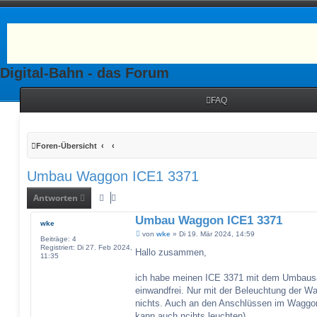
Digital-Bahn - das Forum
FAQ
Foren-Übersicht
Umbau Waggon ICE1 3371
Antworten
Umbau Waggon ICE1 3371
wke
B
von
wke
»
Di 19. Mär 2024, 14:59
Beiträge:
4
e
Registriert:
Di 27. Feb 2024,
i
Hallo zusammen,
11:35
t
r
a
ich habe meinen ICE 3371 mit dem Umbausat
g
einwandfrei. Nur mit der Beleuchtung der W
nichts. Auch an den Anschlüssen im Wagg
kann auch ncihts leuchten).