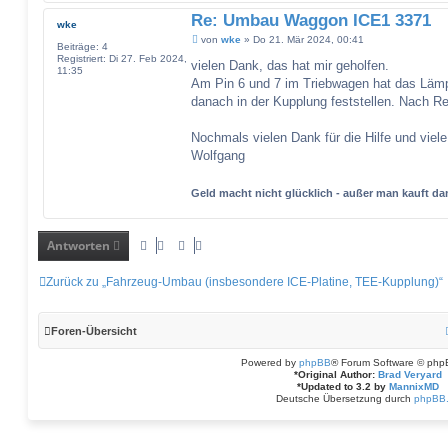
S
Re: Umbau Waggon ICE1 3371
v
wke
e
B
von
wke
»
Do 21. Mär 2024, 00:41
n
Beiträge:
4
e
Registriert:
Di 27. Feb 2024,
i
vielen Dank, das hat mir geholfen.
11:35
t
Am Pin 6 und 7 im Triebwagen hat das Lämp
r
a
danach in der Kupplung feststellen. Nach Rep
g
Nochmals vielen Dank für die Hilfe und viel
Wolfgang
Geld macht nicht glücklich - außer man kauft 
Antworten
Zurück zu „Fahrzeug-Umbau (insbesondere ICE-Platine, TEE-Kupplung)“
Foren-Übersicht
Powered by
phpBB
® Forum Software © php
*
Original Author:
Brad Veryard
*
Updated to 3.2 by
MannixMD
Deutsche Übersetzung durch
phpBB