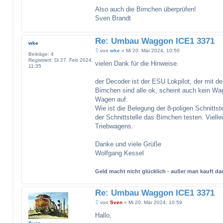
e
Also auch die Birnchen überprüfen!
n
v
Sven Brandt
o
n
S
Re: Umbau Waggon ICE1 3371
v
wke
e
B
von
wke
»
Mi 20. Mär 2024, 10:50
n
Beiträge:
4
e
Registriert:
Di 27. Feb 2024,
i
vielen Dank für die Hinweise.
11:35
t
r
a
der Decoder ist der ESU Lokpilot, der mit de
g
Birnchen sind alle ok, scheint auch kein Wag
Wagen auf.
Wie ist die Belegung der 8-poligen Schnittst
der Schnittstelle das Birnchen testen. Vielle
Triebwagens.
Danke und viele Grüße
Wolfgang Kessel
Geld macht nicht glücklich - außer man kauft 
Re: Umbau Waggon ICE1 3371
B
von
Sven
»
Mi 20. Mär 2024, 10:59
e
i
Hallo,
t