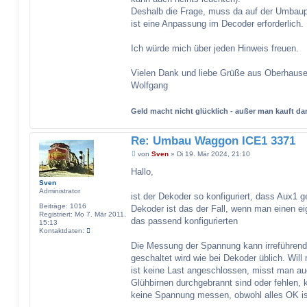
Deshalb die Frage, muss da auf der Umbaupl
ist eine Anpassung im Decoder erforderlich.
Ich würde mich über jeden Hinweis freuen.
Vielen Dank und liebe Grüße aus Oberhaus
Wolfgang
Geld macht nicht glücklich - außer man kauft 
Re: Umbau Waggon ICE1 3371
B
von
Sven
»
Di 19. Mär 2024, 21:10
e
i
Hallo,
t
Sven
r
Administrator
a
ist der Dekoder so konfiguriert, dass Aux1 g
g
Beiträge:
1016
Dekoder ist das der Fall, wenn man einen 
Registriert:
Mo 7. Mär 2011,
das passend konfigurierten
15:13
K
Kontaktdaten:
o
Die Messung der Spannung kann irreführend 
n
t
geschaltet wird wie bei Dekoder üblich. Wi
a
ist keine Last angeschlossen, misst man a
k
t
Glühbirnen durchgebrannt sind oder fehlen,
d
keine Spannung messen, obwohl alles OK is
a
t