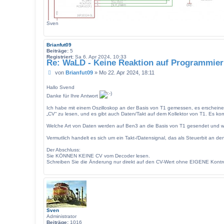
Sven
Brianfut09
Beiträge:
5
Registriert:
Sa 6. Apr 2024, 10:33
Re: WaLD - Keine Reaktion auf Programmier
B
von
Brianfut09
»
Mo 22. Apr 2024, 18:11
e
i
Hallo Svend
t
Danke für Ihre Antwort
r
a
Ich habe mit einem Oszilloskop an der Basis von T1 gemessen, es erscheinen
„CV“ zu lesen, und es gibt auch Daten/Takt auf dem Kollektor von T1. Es k
g
Welche Art von Daten werden auf Ben3 an die Basis von T1 gesendet und w
Vermutlich handelt es sich um ein Takt-/Datensignal, das als Steuerbit an 
Der Abschluss:
Sie KÖNNEN KEINE CV vom Decoder lesen.
Schreiben Sie die Änderung nur direkt auf den CV-Wert ohne EIGENE Kontro
Sven
Administrator
Beiträge:
1016