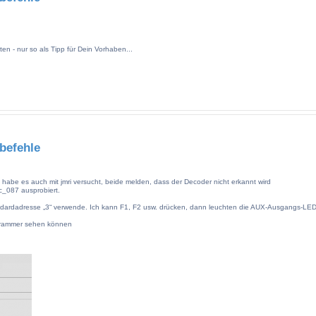
n - nur so als Tipp für Dein Vorhaben...
befehle
 habe es auch mit jmri versucht, beide melden, dass der Decoder nicht erkannt wird
_087 ausprobiert.
andardadresse „3“ verwende. Ich kann F1, F2 usw. drücken, dann leuchten die AUX-Ausgangs-LE
ogrammer sehen können