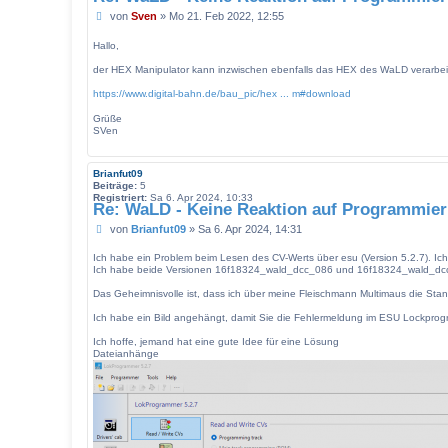
n
B
von
t
Sven
»
Mo 21. Feb 2022, 12:55
a
e
k
i
Hallo,
t
t
d
der HEX Manipulator kann inzwischen ebenfalls das HEX des WaLD verarbeite
r
a
a
t
https://www.digital-bahn.de/bau_pic/hex ... m#download
g
e
n
Grüße
v
SVen
o
n
S
v
Brianfut09
e
Beiträge:
5
n
Registriert:
Sa 6. Apr 2024, 10:33
Re: WaLD - Keine Reaktion auf Programmier
B
von
Brianfut09
»
Sa 6. Apr 2024, 14:31
e
i
Ich habe ein Problem beim Lesen des CV-Werts über esu (Version 5.2.7). Ich
t
Ich habe beide Versionen 16f18324_wald_dcc_086 und 16f18324_wald_dcc
r
Das Geheimnisvolle ist, dass ich über meine Fleischmann Multimaus die St
a
g
Ich habe ein Bild angehängt, damit Sie die Fehlermeldung im ESU Lockpr
Ich hoffe, jemand hat eine gute Idee für eine Lösung
Dateianhänge