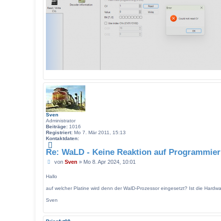
Sven
Administrator
Beiträge:
1016
Registriert:
Mo 7. Mär 2011, 15:13
Kontaktdaten:
K
o
Re: WaLD - Keine Reaktion auf Programmier
n
B
von
t
Sven
»
Mo 8. Apr 2024, 10:01
a
e
k
i
Hallo
t
t
d
auf welcher Platine wird denn der WalD-Prozessor eingesetzt? Ist die Hardwa
r
a
a
t
Sven
g
e
n
v
o