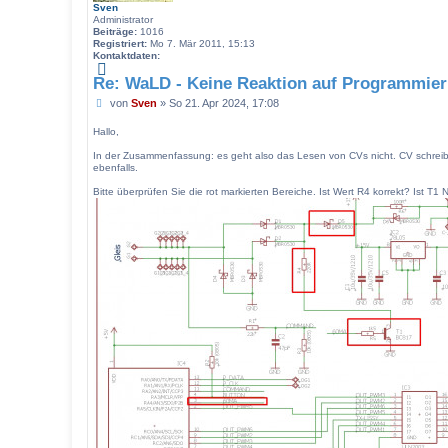
Sven
Administrator
Beiträge:
1016
Registriert:
Mo 7. Mär 2011, 15:13
Kontaktdaten:
K
o
Re: WaLD - Keine Reaktion auf Programmier
n
B
von
t
Sven
»
So 21. Apr 2024, 17:08
a
e
k
i
Hallo,
t
t
d
In der Zusammenfassung: es geht also das Lesen von CVs nicht. CV schreiben
r
a
ebenfalls.
a
t
g
e
Bitte überprüfen Sie die rot markierten Bereiche. Ist Wert R4 korrekt? Ist 
n
v
o
n
S
v
e
n