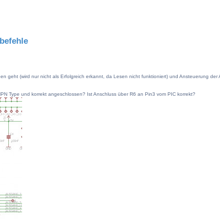
befehle
 geht (wird nur nicht als Erfolgreich erkannt, da Lesen nicht funktioniert) und Ansteuerung de
T1 NPN Type und korrekt angeschlossen? Ist Anschluss über R6 an Pin3 vom PIC korrekt?