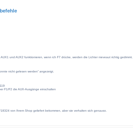
befehle
n
. AUX1 und AUX2 funktionieren, wenn ich F7 drücke, werden die Lichter nieveaut richtig gedimmt.
onnte nicht gelesen werden“ angezeigt.
 119
ber F1/F2 die AUX-Ausgänge einschalten
18324 von Ihrem Shop geliefert bekommen, aber sie verhalten sich genauso.