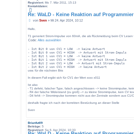
Registriert:
Mo 7. Mär 2011, 15:13
Kontaktdaten:
K
o
Re: WaLD - Keine Reaktion auf Programmier
n
B
von
t
Sven
»
Mi 24. Apr 2024, 10:12
a
e
k
i
Hallo,
t
t
d
T1 generiert Strom-Impulse von 60mA, die als Rückmeldung beim CV Lesen fu
r
a
Code:
Alles auswählen
a
t
g
e
- Ist Bit 0 von CV1 = LOW  -> keine Antwort

n
- Ist Bit 0 von CV1 = HIGH  -> Antwort mit Strom-Impuls

v
- Ist Bit 1 von CV1 = LOW  -> keine Antwort

o
- Ist Bit 1 von CV1 = HIGH  -> Antwort mit Strom-Impuls

n
- Ist Bit 2 von CV1 = LOW  -> Antwort mit Strom-Impuls

S
- Ist Bit 2 von CV1 = HIGH  -> keine Antwort
v
usw. für die nächsten Bits
e
n
In diesem Fall ergibt sich für CV1 der Wert xxxx x011
Ist also
- T1 defekt, falscher Type, falsch angeschlossen --> keine Stromimpulse, kei
- R4 der falsche Widerstand (zu groß) --> zu kleine Stromimpulse, kein CV le
- D4 fehlt --> Stromimpulse kommen nicht aus der Zentrale sondern aus C1/C
deshalb fragte ich nach der korrekten Bestückung an dieser Stelle
Sven
Brianfut09
Beiträge:
5
Registriert:
Sa 6. Apr 2024, 10:33
Re: WaLD - Keine Reaktion auf Programmier