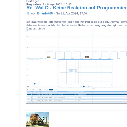
Beiträge:
5
Registriert:
Sa 6. Apr 2024, 10:33
Re: WaLD - Keine Reaktion auf Programmier
B
von
Brianfut09
»
So 21. Apr 2024, 17:07
e
i
Ein paar weitere Informationen, ich habe mit Picscope auf ben3 „60ma“ gem
t
Adresse lesen möchte. Ich habe einen Bildschirmauszug angehängt, der möglic
Dateianhänge
r
a
g