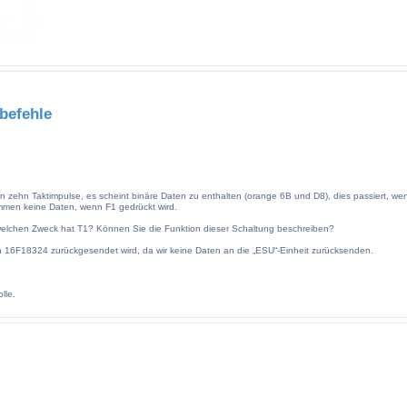
befehle
 zehn Taktimpulse, es scheint binäre Daten zu enthalten (orange 6B und D8), dies passiert, we
ommen keine Daten, wenn F1 gedrückt wird.
elchen Zweck hat T1? Können Sie die Funktion dieser Schaltung beschreiben?
den 16F18324 zurückgesendet wird, da wir keine Daten an die „ESU“-Einheit zurücksenden.
lle.