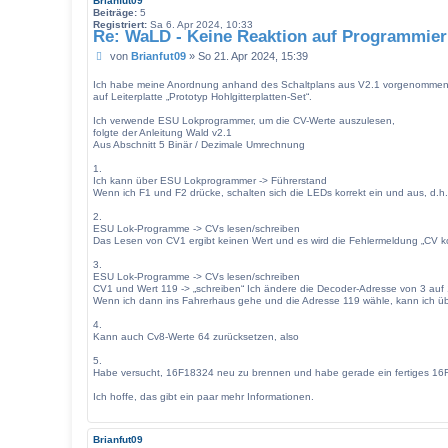
Brianfut09
n
Beiträge:
5
S
Registriert:
Sa 6. Apr 2024, 10:33
Re: WaLD - Keine Reaktion auf Programmier
v
e
B
von
Brianfut09
»
So 21. Apr 2024, 15:39
n
e
i
Ich habe meine Anordnung anhand des Schaltplans aus V2.1 vorgenomme
t
auf Leiterplatte „Prototyp Hohlgitterplatten-Set“.
r
Ich verwende ESU Lokprogrammer, um die CV-Werte auszulesen,
a
folgte der Anleitung Wald v2.1
g
Aus Abschnitt 5 Binär / Dezimale Umrechnung
1.
Ich kann über ESU Lokprogrammer -> Führerstand
Wenn ich F1 und F2 drücke, schalten sich die LEDs korrekt ein und aus, d.h
2.
ESU Lok-Programme -> CVs lesen/schreiben
Das Lesen von CV1 ergibt keinen Wert und es wird die Fehlermeldung „CV k
3.
ESU Lok-Programme -> CVs lesen/schreiben
CV1 und Wert 119 -> „schreiben“ Ich ändere die Decoder-Adresse von 3 auf
Wenn ich dann ins Fahrerhaus gehe und die Adresse 119 wähle, kann ich ü
4.
Kann auch Cv8-Werte 64 zurücksetzen, also
5.
Habe versucht, 16F18324 neu zu brennen und habe gerade ein fertiges 16F
Ich hoffe, das gibt ein paar mehr Informationen.
Brianfut09