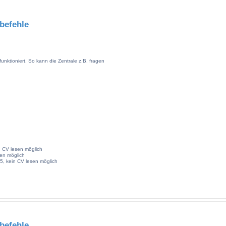
befehle
nktioniert. So kann die Zentrale z.B. fragen
n CV lesen möglich
sen möglich
5, kein CV lesen möglich
befehle