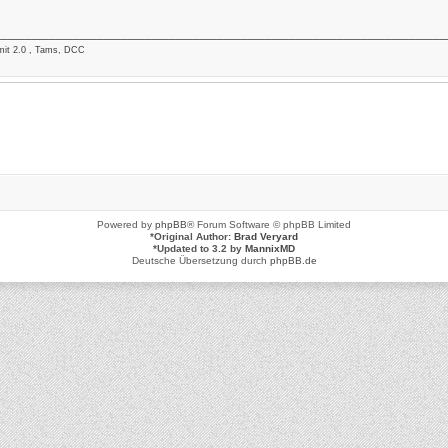
___________________________________________________________________________
mit 2.0 , Tams, DCC
Powered by
phpBB
® Forum Software © phpBB Limited
*
Original Author:
Brad Veryard
*
Updated to 3.2 by
MannixMD
Deutsche Übersetzung durch
phpBB.de