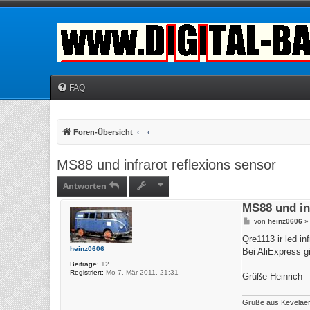
FAQ
Foren-Übersicht
MS88 und infrarot reflexions sensor
Antworten
MS88 und inf
B
von
heinz0606
e
i
Qre1113 ir led i
t
heinz0606
Bei AliExpress gi
r
a
Beiträge:
12
g
Registriert:
Mo 7. Mär 2011, 21:31
Grüße Heinrich
Grüße aus Kevelae