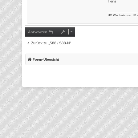
Heinz
________________
HO Wechselstrom, IB 
Antworten
Zurück zu „S88 / S88-N“
Foren-Übersicht