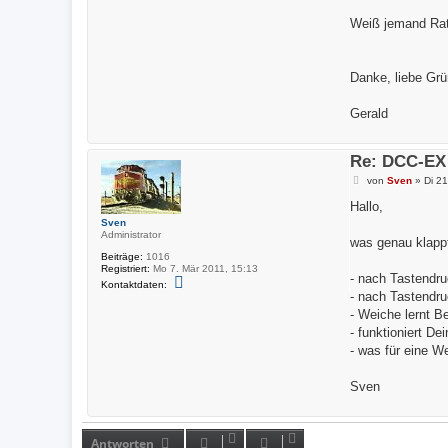
Weiß jemand Rat
Danke, liebe Gr
Gerald
Re: DCC-EX
B
von
Sven
»
Di 2
e
i
Hallo,
t
Sven
r
Administrator
a
was genau klappt 
g
Beiträge:
1016
Registriert:
Mo 7. Mär 2011, 15:13
- nach Tastendru
K
Kontaktdaten:
o
- nach Tastendru
n
- Weiche lernt Be
t
a
- funktioniert D
k
- was für eine W
t
d
a
Sven
t
e
n
v
o
Antworten
n