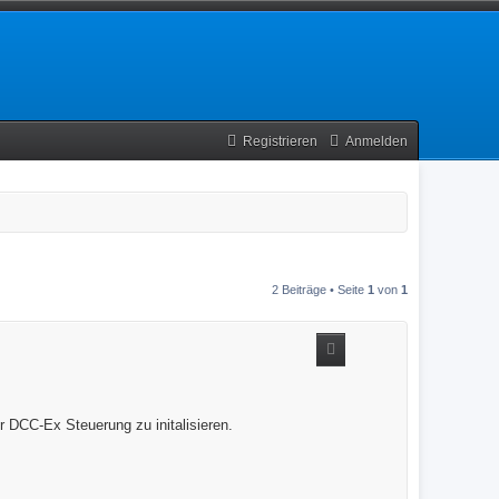
Registrieren
Anmelden
2 Beiträge • Seite
1
von
1
 DCC-Ex Steuerung zu initalisieren.