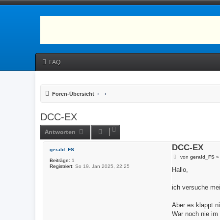
FAQ
Foren-Übersicht
DCC-EX
Antworten
DCC-EX
gerald_FS
B
von
gerald_FS
Beiträge:
1
e
Registriert:
So 19. Jan 2025, 22:25
i
Hallo,
t
r
a
ich versuche mei
g
Aber es klappt n
War noch nie im 