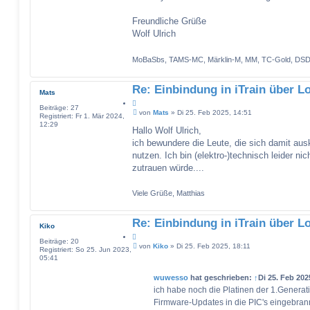
Freundliche Grüße
Wolf Ulrich
MoBaSbs, TAMS-MC, Märklin-M, MM, TC-Gold, DSD-
Re: Einbindung in iTrain über L
Mats
Z
Beiträge:
27
B
i
von
Mats
»
Di 25. Feb 2025, 14:51
Registriert:
Fr 1. Mär 2024,
e
t
12:29
i
Hallo Wolf Ulrich,
a
t
ich bewundere die Leute, die sich damit a
t
r
a
nutzen. Ich bin (elektro-)technisch leider ni
g
zutrauen würde....
Viele Grüße, Matthias
Re: Einbindung in iTrain über L
Kiko
Z
Beiträge:
20
B
i
von
Kiko
»
Di 25. Feb 2025, 18:11
Registriert:
So 25. Jun 2023,
e
t
05:41
i
a
t
t
wuwesso
hat geschrieben:
↑
Di 25. Feb 202
r
a
ich habe noch die Platinen der 1.Genera
g
Firmware-Updates in die PIC's eingebran