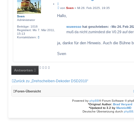
d
Z
a
B
i
von
Sven
»
Mi 26. Feb 2025, 19:35
t
e
t
e
i
Hallo,
Sven
a
n
t
Administrator
t
v
r
o
a
Beiträge:
1016
wuwesso
hat geschrieben:
↑
Mo 24. Feb 20
n
g
Registriert:
Mo 7. Mär 2011,
muß da nicht zumindest die V0.29 auf de
S
15:13
v
K
Kontaktdaten:
e
o
ja, danke für den Hinweis. Auch die Bühne 
n
n
t
a
Sven
k
t
d
a
Antworten
t
e
n
v
Zurück zu „Drehscheiben-Dekoder DSD2010“
o
n
S
Foren-Übersicht
v
e
Powered by
phpBB
® Forum Software © php
n
*
Original Author:
Brad Veryard
*
Updated to 3.2 by
MannixMD
Deutsche Übersetzung durch
phpBB