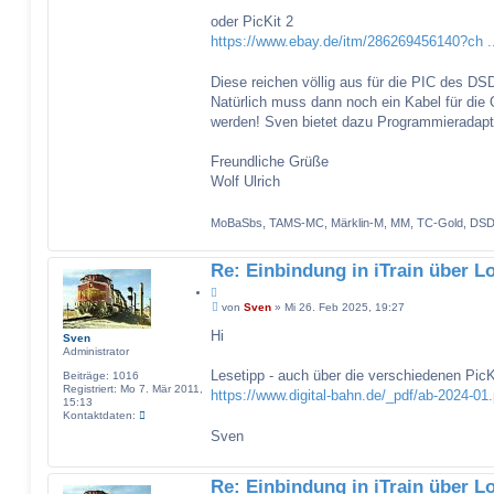
oder PicKit 2
https://www.ebay.de/itm/286269456140?ch 
Diese reichen völlig aus für die PIC des DS
Natürlich muss dann noch ein Kabel für die
werden! Sven bietet dazu Programmieradapt
Freundliche Grüße
Wolf Ulrich
MoBaSbs, TAMS-MC, Märklin-M, MM, TC-Gold, DSD-
Re: Einbindung in iTrain über L
Z
B
i
von
Sven
»
Mi 26. Feb 2025, 19:27
e
t
i
Hi
Sven
a
t
Administrator
t
r
a
Lesetipp - auch über die verschiedenen PicK
Beiträge:
1016
g
Registriert:
Mo 7. Mär 2011,
https://www.digital-bahn.de/_pdf/ab-2024-01.
15:13
K
Kontaktdaten:
o
Sven
n
t
a
k
Re: Einbindung in iTrain über L
t