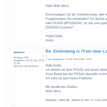
Hallo Wolf Ulrich,
Entschuldigen Sie die Unterbrechung, aber 
Programmierer Sie verwenden? Ich dachte
oder PICkit5 (#PG164150). Ist das eine gu
DSD2010-Systems?
Vielen Dank,
Andry
Re: Einbindung in iTrain über L
wuwesso
Z
Beiträge:
692
B
i
von
wuwesso
»
Di 25. Feb 2025, 19:31
Registriert:
So 22. Apr 2012,
e
t
07:46
i
Hallo Andry,
a
Wohnort:
Meckenbach
t
ich arbeite mit dem PICkIt2 und einem ält
t
r
a
Sven Brand hat den PICkit4 ebenfalls scho
g
Ich sehe da auch keine Probleme.
Mit frundlichen Grüßen
Wolf Ulrich
MoBaSbs, TAMS-MC, Märklin-M, MM, TC-Gold, DSD-