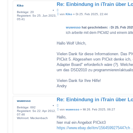
Re: Einbindung in iTrain über L
Kiko
Z
Beiträge:
20
B
i
von
Kiko
»
Di 25. Feb 2025, 22:44
Registriert:
So 25. Jun 2023,
e
t
05:41
i
a
t
t
wuwesso
hat geschrieben:
↑
Di 25. Feb 202
r
a
ich arbeite mit dem PICkIt2 und einem ä
g
Hallo Wolf Ulrich,
Vielen Dank für diese Informationen. Das PIC
PICkit 5. Abgesehen vom PICkit denke ich,
Adapter Board" erforderlich wäre (?). Welc
um das DSD2010 zu programmieren/aktualis
Vielen Dank für Ihre Hilfe!
Andry
Re: Einbindung in iTrain über L
wuwesso
Z
Beiträge:
692
B
i
von
wuwesso
»
Mi 26. Feb 2025, 06:27
Registriert:
So 22. Apr 2012,
e
t
07:46
i
Hallo,
a
Wohnort:
Meckenbach
t
hier mal ein Angebot PICkit3
t
r
a
https://www.ebay.de/itm/156459927544?ch
g