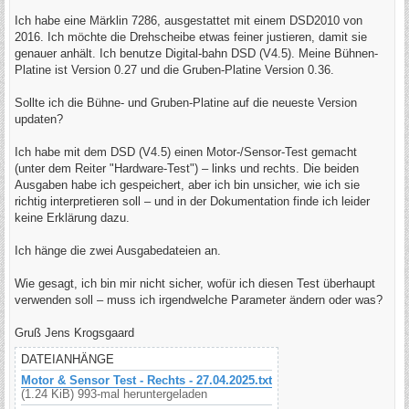
r
a
Ich habe eine Märklin 7286, ausgestattet mit einem DSD2010 von
g
2016. Ich möchte die Drehscheibe etwas feiner justieren, damit sie
genauer anhält. Ich benutze Digital-bahn DSD (V4.5). Meine Bühnen-
Platine ist Version 0.27 und die Gruben-Platine Version 0.36.
Sollte ich die Bühne- und Gruben-Platine auf die neueste Version
updaten?
Ich habe mit dem DSD (V4.5) einen Motor-/Sensor-Test gemacht
(unter dem Reiter "Hardware-Test") – links und rechts. Die beiden
Ausgaben habe ich gespeichert, aber ich bin unsicher, wie ich sie
richtig interpretieren soll – und in der Dokumentation finde ich leider
keine Erklärung dazu.
Ich hänge die zwei Ausgabedateien an.
Wie gesagt, ich bin mir nicht sicher, wofür ich diesen Test überhaupt
verwenden soll – muss ich irgendwelche Parameter ändern oder was?
Gruß Jens Krogsgaard
DATEIANHÄNGE
Motor & Sensor Test - Rechts - 27.04.2025.txt
(1.24 KiB) 993-mal heruntergeladen