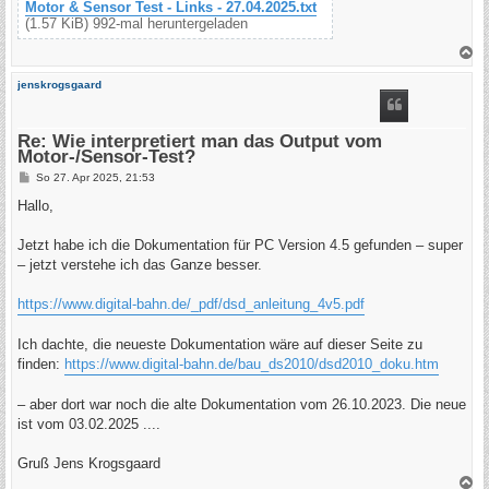
Motor & Sensor Test - Links - 27.04.2025.txt
(1.57 KiB) 992-mal heruntergeladen
N
a
c
jenskrogsgaard
h
o
b
e
Re: Wie interpretiert man das Output vom
n
Motor-/Sensor-Test?
B
So 27. Apr 2025, 21:53
e
i
Hallo,
t
r
a
Jetzt habe ich die Dokumentation für PC Version 4.5 gefunden – super
g
– jetzt verstehe ich das Ganze besser.
https://www.digital-bahn.de/_pdf/dsd_anleitung_4v5.pdf
Ich dachte, die neueste Dokumentation wäre auf dieser Seite zu
finden:
https://www.digital-bahn.de/bau_ds2010/dsd2010_doku.htm
– aber dort war noch die alte Dokumentation vom 26.10.2023. Die neue
ist vom 03.02.2025 ....
Gruß Jens Krogsgaard
N