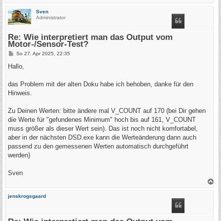
a
c
Sven
h
Administrator
o
b
e
Re: Wie interpretiert man das Output vom
n
Motor-/Sensor-Test?
B
So 27. Apr 2025, 22:35
e
i
Hallo,
t
r
a
das Problem mit der alten Doku habe ich behoben, danke für den
g
Hinweis.
Zu Deinen Werten: bitte ändere mal V_COUNT auf 170 (bei Dir gehen
die Werte für "gefundenes Minimum" hoch bis auf 161, V_COUNT
muss größer als dieser Wert sein). Das ist noch nicht komfortabel,
aber in der nächsten DSD.exe kann die Werteänderung dann auch
passend zu den gemessenen Werten automatisch durchgeführt
werden)
Sven
N
a
c
jenskrogsgaard
h
o
b
e