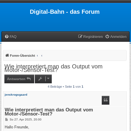
Digital-Bahn - das Forum
FAQ
Registrieren
Anmelden
Foren-Übersicht
Wie interpretiert man das Output vom
Motor-/Sensor-Test?
Antworten
4 Beiträge • Seite
1
von
1
jenskrogsgaard
Wie interpretiert man das Output vom
Motor-/Sensor-Test?
B
So 27. Apr 2025, 20:00
e
i
Hallo Freunde,
t