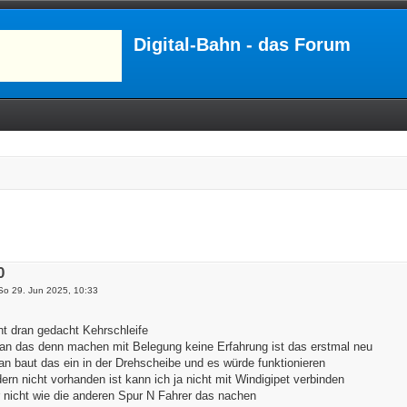
Digital-Bahn - das Forum
0
So 29. Jun 2025, 10:33
t dran gedacht Kehrschleife
an das denn machen mit Belegung keine Erfahrung ist das erstmal neu
n baut das ein in der Drehscheibe und es würde funktionieren
rn nicht vorhanden ist kann ich ja nicht mit Windigipet verbinden
er nicht wie die anderen Spur N Fahrer das nachen