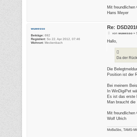
Mit freundlichen
Hans Meyer
Re: DSD201
wuwesso
B
von
wuwesso
»
Beiträge:
692
e
Registriert:
So 22. Apr 2012, 07:46
i
Hallo,
Wohnort:
Meckenbach
t
r
a
g
Da der Rückm
Die Belegtmeldu
Position ist de
Bei meinem Beisp
In WinDigiPet wä
Es ist das erste
Man braucht die
Mit freundlichen
Wolf Ulrich
MoBaSbs, TAMS-MC,