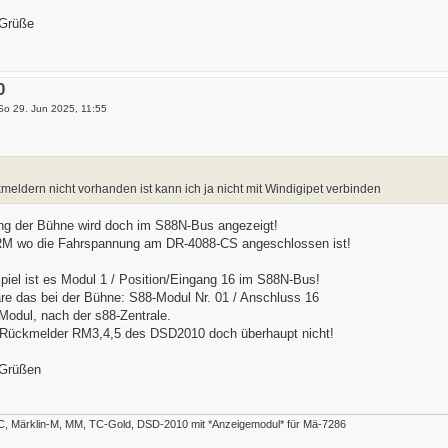
 Grüße
0
So 29. Jun 2025, 11:55
eldern nicht vorhanden ist kann ich ja nicht mit Windigipet verbinden
ng der Bühne wird doch im S88N-Bus angezeigt!
r RM wo die Fahrspannung am DR-4088-CS angeschlossen ist!
iel ist es Modul 1 / Position/Eingang 16 im S88N-Bus!
re das bei der Bühne: S88-Modul Nr. 01 / Anschluss 16
 Modul, nach der s88-Zentrale.
 Rückmelder RM3,4,5 des DSD2010 doch überhaupt nicht!
 Grüßen
 Märklin-M, MM, TC-Gold, DSD-2010 mit *Anzeigemodul* für Mä-7286