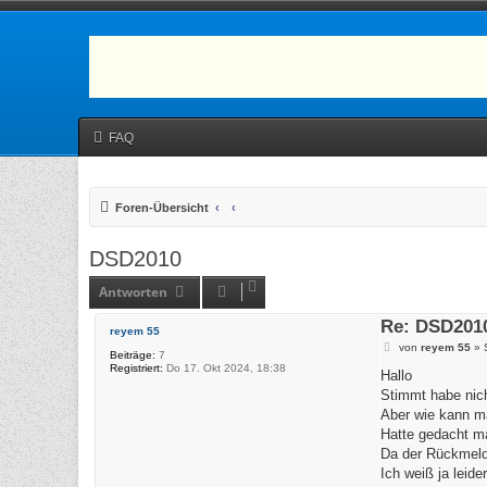
FAQ
Foren-Übersicht
DSD2010
Antworten
Re: DSD201
reyem 55
B
von
reyem 55
»
Beiträge:
7
e
Registriert:
Do 17. Okt 2024, 18:38
i
Hallo
t
Stimmt habe nich
r
a
Aber wie kann m
g
Hatte gedacht ma
Da der Rückmelde
Ich weiß ja leid