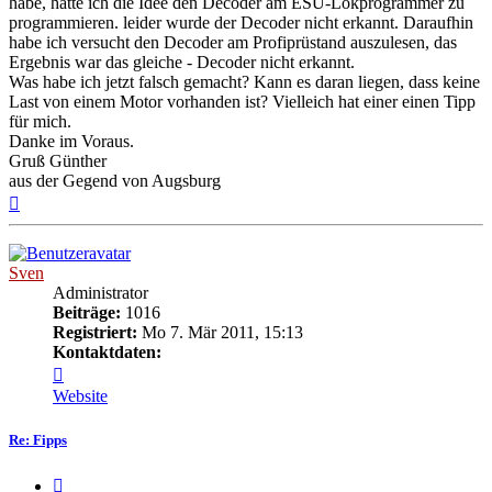
habe, hatte ich die Idee den Decoder am ESU-Lokprogrammer zu
programmieren. leider wurde der Decoder nicht erkannt. Daraufhin
habe ich versucht den Decoder am Profiprüstand auszulesen, das
Ergebnis war das gleiche - Decoder nicht erkannt.
Was habe ich jetzt falsch gemacht? Kann es daran liegen, dass keine
Last von einem Motor vorhanden ist? Vielleich hat einer einen Tipp
für mich.
Danke im Voraus.
Gruß Günther
aus der Gegend von Augsburg
Nach
oben
Sven
Administrator
Beiträge:
1016
Registriert:
Mo 7. Mär 2011, 15:13
Kontaktdaten:
Kontaktdaten
von
Website
Sven
Re: Fipps
Zitat