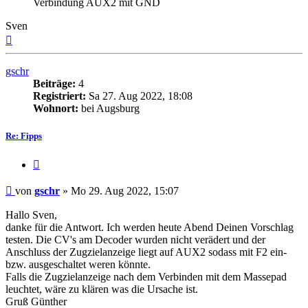
Verbindung AUX2 mit GND
Sven
Nach
oben
gschr
Beiträge:
4
Registriert:
Sa 27. Aug 2022, 18:08
Wohnort:
bei Augsburg
Re: Fipps
Zitat
Beitrag
von
gschr
»
Mo 29. Aug 2022, 15:07
Hallo Sven,
danke für die Antwort. Ich werden heute Abend Deinen Vorschlag
testen. Die CV's am Decoder wurden nicht verädert und der
Anschluss der Zugzielanzeige liegt auf AUX2 sodass mit F2 ein-
bzw. ausgeschaltet weren könnte.
Falls die Zugzielanzeige nach dem Verbinden mit dem Massepad
leuchtet, wäre zu klären was die Ursache ist.
Gruß Günther