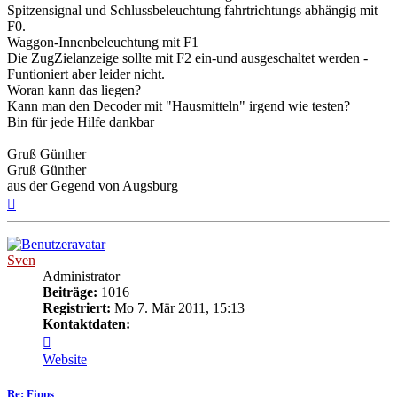
Spitzensignal und Schlussbeleuchtung fahrtrichtungs abhängig mit
F0.
Waggon-Innenbeleuchtung mit F1
Die ZugZielanzeige sollte mit F2 ein-und ausgeschaltet werden -
Funtioniert aber leider nicht.
Woran kann das liegen?
Kann man den Decoder mit "Hausmitteln" irgend wie testen?
Bin für jede Hilfe dankbar
Gruß Günther
Gruß Günther
aus der Gegend von Augsburg
Nach
oben
Sven
Administrator
Beiträge:
1016
Registriert:
Mo 7. Mär 2011, 15:13
Kontaktdaten:
Kontaktdaten
von
Website
Sven
Re: Fipps