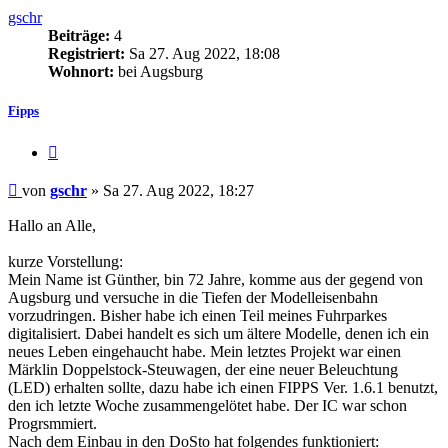
gschr
Beiträge:
4
Registriert:
Sa 27. Aug 2022, 18:08
Wohnort:
bei Augsburg
Fipps
Zitat
Beitrag
von
gschr
»
Sa 27. Aug 2022, 18:27
Hallo an Alle,
kurze Vorstellung:
Mein Name ist Günther, bin 72 Jahre, komme aus der gegend von
Augsburg und versuche in die Tiefen der Modelleisenbahn
vorzudringen. Bisher habe ich einen Teil meines Fuhrparkes
digitalisiert. Dabei handelt es sich um ältere Modelle, denen ich ein
neues Leben eingehaucht habe. Mein letztes Projekt war einen
Märklin Doppelstock-Steuwagen, der eine neuer Beleuchtung
(LED) erhalten sollte, dazu habe ich einen FIPPS Ver. 1.6.1 benutzt,
den ich letzte Woche zusammengelötet habe. Der IC war schon
Progrsmmiert.
Nach dem Einbau in den DoSto hat folgendes funktioniert: