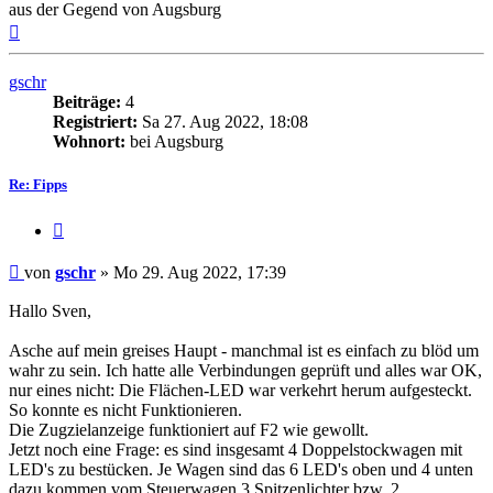
aus der Gegend von Augsburg
Nach
oben
gschr
Beiträge:
4
Registriert:
Sa 27. Aug 2022, 18:08
Wohnort:
bei Augsburg
Re: Fipps
Zitat
Beitrag
von
gschr
»
Mo 29. Aug 2022, 17:39
Hallo Sven,
Asche auf mein greises Haupt - manchmal ist es einfach zu blöd um
wahr zu sein. Ich hatte alle Verbindungen geprüft und alles war OK,
nur eines nicht: Die Flächen-LED war verkehrt herum aufgesteckt.
So konnte es nicht Funktionieren.
Die Zugzielanzeige funktioniert auf F2 wie gewollt.
Jetzt noch eine Frage: es sind insgesamt 4 Doppelstockwagen mit
LED's zu bestücken. Je Wagen sind das 6 LED's oben und 4 unten
dazu kommen vom Steuerwagen 3 Spitzenlichter bzw. 2