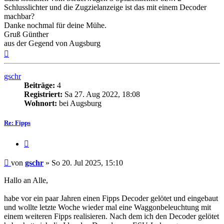
Schlusslichter und die Zugzielanzeige ist das mit einem Decoder
machbar?
Danke nochmal für deine Mühe.
Gruß Günther
aus der Gegend von Augsburg
Nach
oben
gschr
Beiträge:
4
Registriert:
Sa 27. Aug 2022, 18:08
Wohnort:
bei Augsburg
Re: Fipps
Zitat
Beitrag
von
gschr
»
So 20. Jul 2025, 15:10
Hallo an Alle,
habe vor ein paar Jahren einen Fipps Decoder gelötet und eingebaut
und wollte letzte Woche wieder mal eine Waggonbeleuchtung mit
einem weiteren Fipps realisieren. Nach dem ich den Decoder gelötet