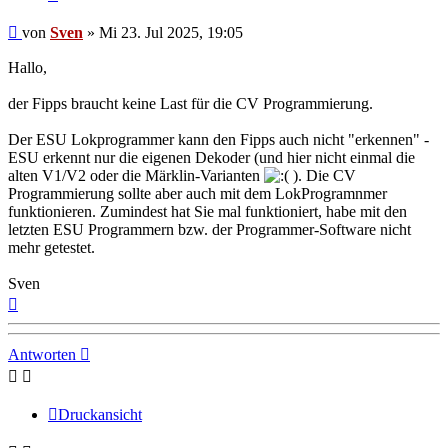
Beitrag
von
Sven
»
Mi 23. Jul 2025, 19:05
Hallo,
der Fipps braucht keine Last für die CV Programmierung.
Der ESU Lokprogrammer kann den Fipps auch nicht "erkennen" -
ESU erkennt nur die eigenen Dekoder (und hier nicht einmal die
alten V1/V2 oder die Märklin-Varianten
). Die CV
Programmierung sollte aber auch mit dem LokProgramnmer
funktionieren. Zumindest hat Sie mal funktioniert, habe mit den
letzten ESU Programmern bzw. der Programmer-Software nicht
mehr getestet.
Sven
Nach
oben
Antworten
Druckansicht