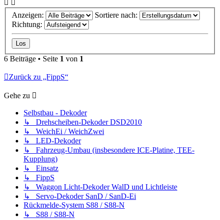
Anzeigen:
Sortiere nach:
Richtung:
6 Beiträge • Seite
1
von
1
Zurück zu „FippS“
Gehe zu
Selbstbau - Dekoder
↳ Drehscheiben-Dekoder DSD2010
↳ WeichEi / WeichZwei
↳ LED-Dekoder
↳ Fahrzeug-Umbau (insbesondere ICE-Platine, TEE-
Kupplung)
↳ Einsatz
↳ FippS
↳ Waggon Licht-Dekoder WalD und Lichtleiste
↳ Servo-Dekoder SanD / SanD-Ei
Rückmelde-System S88 / S88-N
↳ S88 / S88-N