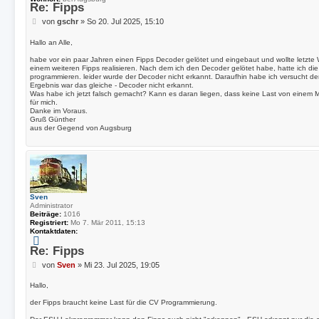
Re: Fipps
B
von
gschr
»
So 20. Jul 2025, 15:10
e
i
Hallo an Alle,
t
habe vor ein paar Jahren einen Fipps Decoder gelötet und eingebaut und wollte letzt
r
einem weiteren Fipps realisieren. Nach dem ich den Decoder gelötet habe, hatte ich
a
programmieren. leider wurde der Decoder nicht erkannt. Daraufhin habe ich versucht 
g
Ergebnis war das gleiche - Decoder nicht erkannt.
Was habe ich jetzt falsch gemacht? Kann es daran liegen, dass keine Last von einem Mo
für mich.
Danke im Voraus.
Gruß Günther
aus der Gegend von Augsburg
Sven
Administrator
Beiträge:
1016
Registriert:
Mo 7. Mär 2011, 15:13
Kontaktdaten:
K
o
Re: Fipps
n
B
von
t
Sven
»
Mi 23. Jul 2025, 19:05
a
e
k
i
Hallo,
t
t
d
der Fipps braucht keine Last für die CV Programmierung.
r
a
a
t