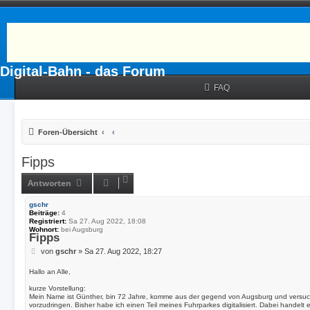
Digital-Bahn - das Forum
FAQ
Foren-Übersicht
Fipps
Antworten
gschr
Beiträge:
4
Registriert:
Sa 27. Aug 2022, 18:08
Wohnort:
bei Augsburg
Fipps
B
von
gschr
»
Sa 27. Aug 2022, 18:27
e
i
Hallo an Alle,
t
kurze Vorstellung:
r
Mein Name ist Günther, bin 72 Jahre, komme aus der gegend von Augsburg und versuch
a
vorzudringen. Bisher habe ich einen Teil meines Fuhrparkes digitalisiert. Dabei handelt
g