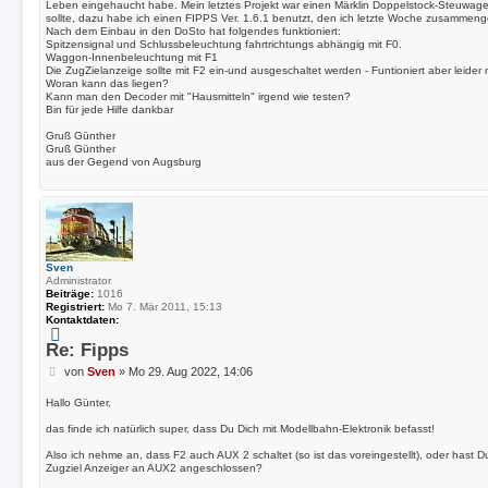
Leben eingehaucht habe. Mein letztes Projekt war einen Märklin Doppelstock-Steuwage
sollte, dazu habe ich einen FIPPS Ver. 1.6.1 benutzt, den ich letzte Woche zusammeng
Nach dem Einbau in den DoSto hat folgendes funktioniert:
Spitzensignal und Schlussbeleuchtung fahrtrichtungs abhängig mit F0.
Waggon-Innenbeleuchtung mit F1
Die ZugZielanzeige sollte mit F2 ein-und ausgeschaltet werden - Funtioniert aber leider n
Woran kann das liegen?
Kann man den Decoder mit "Hausmitteln" irgend wie testen?
Bin für jede Hilfe dankbar
Gruß Günther
Gruß Günther
aus der Gegend von Augsburg
Sven
Administrator
Beiträge:
1016
Registriert:
Mo 7. Mär 2011, 15:13
Kontaktdaten:
K
o
Re: Fipps
n
B
von
t
Sven
»
Mo 29. Aug 2022, 14:06
a
e
k
i
Hallo Günter,
t
t
d
das finde ich natürlich super, dass Du Dich mit Modellbahn-Elektronik befasst!
r
a
a
t
Also ich nehme an, dass F2 auch AUX 2 schaltet (so ist das voreingestellt), oder hast
g
e
Zugziel Anzeiger an AUX2 angeschlossen?
n