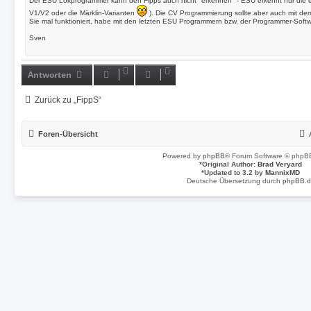
Der ESU Lokprogrammer kann den Fipps auch nicht "erkennen" - ESU erkennt nur die ei
g
e
V1/V2 oder die Märklin-Varianten
). Die CV Programmierung sollte aber auch mit de
n
Sie mal funktioniert, habe mit den letzten ESU Programmern bzw. der Programmer-Softw
v
o
Sven
n
S
v
e
n
Antworten
Zurück zu „FippS“
Foren-Übersicht
Powered by
phpBB
® Forum Software © phpBB
*
Original Author:
Brad Veryard
*
Updated to 3.2 by
MannixMD
Deutsche Übersetzung durch
phpBB.d