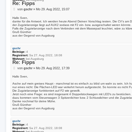
Re: Fipps
B
von
gschr
»
Mo 29. Aug 2022, 15:07
e
i
Hallo Sven,
t
danke für die Antwort. Ich werden heute Abend Deinen Vorschlag testen. Die CV's am 
der Zugzielanzeige liegt auf AUX2 sodass mit F2 ein- bzw. ausgeschaltet weren könnte.
r
Falls die Zugzielanzeige nach dem Verbinden mit dem Massepad leuchtet, wäre zu kläre
a
Gruß Günther
g
aus der Gegend von Augsburg
gschr
Beiträge:
4
Registriert:
Sa 27. Aug 2022, 18:08
Wohnort:
bei Augsburg
Re: Fipps
B
von
gschr
»
Mo 29. Aug 2022, 17:39
e
i
Hallo Sven,
t
Asche auf mein greises Haupt - manchmal ist es einfach zu blöd um wahr zu sein. Ich h
r
nur eines nicht: Die Flächen-LED war verkehrt herum aufgesteckt. So konnte es nicht Fu
a
Die Zugzielanzeige funktioniert auf F2 wie gewollt.
g
Jetzt noch eine Frage: es sind insgesamt 4 Doppelstockwagen mit LED's zu bestücken
dazu kommen vom Steuerwagen 3 Spitzenlichter bzw. 2 Schlusslichter und die Zugziela
Danke nochmal für deine Mühe.
Gruß Günther
aus der Gegend von Augsburg
gschr
Beiträge:
4
Registriert:
Sa 27. Aug 2022, 18:08
Wohnort:
bei Augsburg