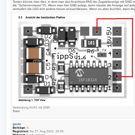
v
Testen könnte man dies, in dem man das Anschluss-PAD der Zugzielanzeige mit GND ve
o
die "Schienenmasse"!!!). Wenn man hier GND anlegt, dann müsste die Anzeige auf jeden
n
vermutlich die LED dort anders herum anzuschliessen. Wenn es aber leuchtet, dann li
S
v
e
n
Verbindung AUX2 mit GND
Sven
gschr
Beiträge:
4
Registriert:
Sa 27. Aug 2022, 18:08
Wohnort:
bei Augsburg