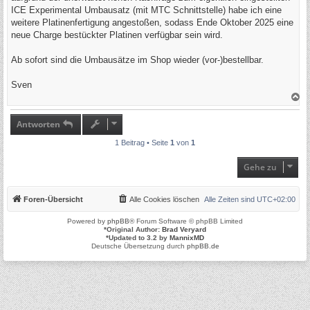
g
ICE Experimental Umbausatz (mit MTC Schnittstelle) habe ich eine
weitere Platinenfertigung angestoßen, sodass Ende Oktober 2025 eine
neue Charge bestückter Platinen verfügbar sein wird.
Ab sofort sind die Umbausätze im Shop wieder (vor-)bestellbar.
Sven
N
a
c
h
Antworten
o
b
1 Beitrag • Seite
1
von
1
e
n
Gehe zu
Foren-Übersicht
Alle Cookies löschen
Alle Zeiten sind
UTC+02:00
Powered by
phpBB
® Forum Software © phpBB Limited
*
Original Author:
Brad Veryard
*
Updated to 3.2 by
MannixMD
Deutsche Übersetzung durch
phpBB.de