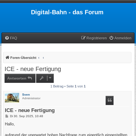
Digital-Bahn - das Forum
FAQ
Registrieren
Anmelden
Foren-Übersicht
ICE - neue Fertigung
Antworten
1 Beitrag • Seite
1
von
1
Sven
Administrator
ICE - neue Fertigung
B
Di 30. Sep 2025, 10:48
e
i
Hallo,
t
r
a
aufgrund der unerwartet hohen Nachfrage zum eigentlich eingestellten