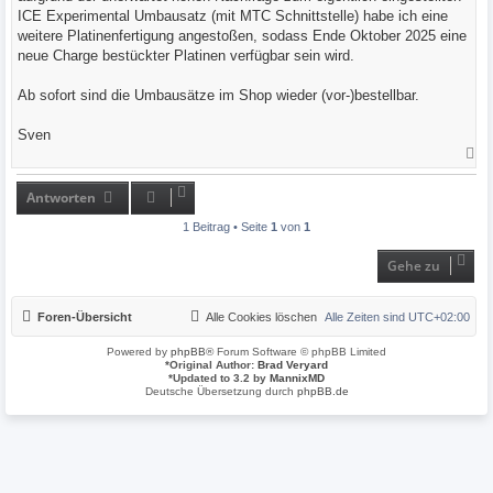
g
ICE Experimental Umbausatz (mit MTC Schnittstelle) habe ich eine
weitere Platinenfertigung angestoßen, sodass Ende Oktober 2025 eine
neue Charge bestückter Platinen verfügbar sein wird.
Ab sofort sind die Umbausätze im Shop wieder (vor-)bestellbar.
Sven
N
a
c
h
Antworten
o
b
1 Beitrag • Seite
1
von
1
e
n
Gehe zu
Foren-Übersicht
Alle Cookies löschen
Alle Zeiten sind
UTC+02:00
Powered by
phpBB
® Forum Software © phpBB Limited
*
Original Author:
Brad Veryard
*
Updated to 3.2 by
MannixMD
Deutsche Übersetzung durch
phpBB.de