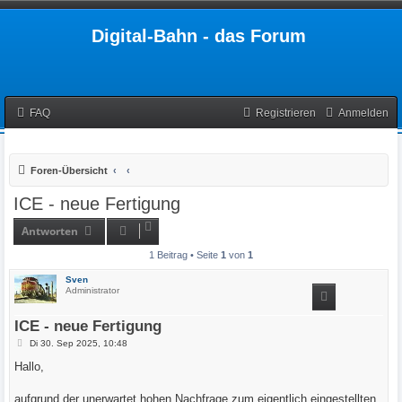
Digital-Bahn - das Forum
FAQ
Registrieren
Anmelden
Foren-Übersicht
ICE - neue Fertigung
Antworten
1 Beitrag • Seite
1
von
1
Sven
Administrator
ICE - neue Fertigung
B
Di 30. Sep 2025, 10:48
e
i
Hallo,
t
r
a
aufgrund der unerwartet hohen Nachfrage zum eigentlich eingestellten