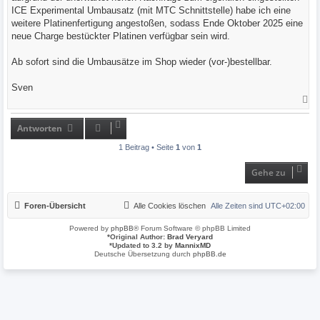
g
ICE Experimental Umbausatz (mit MTC Schnittstelle) habe ich eine
weitere Platinenfertigung angestoßen, sodass Ende Oktober 2025 eine
neue Charge bestückter Platinen verfügbar sein wird.
Ab sofort sind die Umbausätze im Shop wieder (vor-)bestellbar.
Sven
N
a
c
h
Antworten
o
b
1 Beitrag • Seite
1
von
1
e
n
Gehe zu
Foren-Übersicht
Alle Cookies löschen
Alle Zeiten sind
UTC+02:00
Powered by
phpBB
® Forum Software © phpBB Limited
*
Original Author:
Brad Veryard
*
Updated to 3.2 by
MannixMD
Deutsche Übersetzung durch
phpBB.de