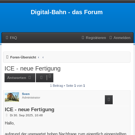
Digital-Bahn - das Forum
FAQ
Registrieren
Anmelden
Foren-Übersicht
ICE - neue Fertigung
Antworten
1 Beitrag • Seite
1
von
1
Sven
Administrator
ICE - neue Fertigung
B
Di 30. Sep 2025, 10:48
e
i
Hallo,
t
r
a
aufgrund der unerwartet hohen Nachfrage zum eigentlich eingestellten