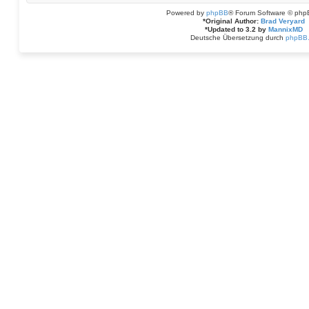
Powered by
phpBB
® Forum Software © php
*
Original Author:
Brad Veryard
*
Updated to 3.2 by
MannixMD
Deutsche Übersetzung durch
phpBB