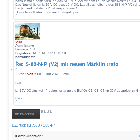
Kann jemand bestätigen, ob das S88-N-P (V2) mit dem neuen Märklin-Netzteil 60041
r
Das Netzteil liefert ja 19 V DC bzw. 15 V DC. Laut Beschreibung des S88-N-P (V2) si
a
Hat jemand praktische Erfahrungen damit?
g
- Euer Modellbahnfreund aus Portugal - pmf
N
a
c
h
o
b
e
Sven
n
Administrator
Beiträge:
1016
Registriert:
Mo 7. Mär 2011, 15:13
Kontaktdaten:
K
Re: S-88-N-P (V2) mit neuen Märklin trafo
o
n
Z
t
i
B
von
Sven
»
Mi 3. Jun 2026, 12:01
a
t
e
k
a
i
t
Hallo,
t
d
t
a
ja, 19V DC sind kein Problem, solange die ELKOs C1, C3, C4 für 35V ausgelegt sind
r
t
a
e
Sven
g
n
N
v
a
o
c
n
h
Antworten
S
o
v
b
e
e
Zurück zu „S88 / S88-N“
n
n
Foren-Übersicht