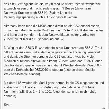
r
a
das S88L ermöglicht Dir, die MS88 Module direkt über Netzwerkkabel
g
anzuschliessen und macht zudem gleich 3 Busse (davon 2 mit
Netzwerk-Stecker nach S88-N). Zudem kann die
Versorgungsspannung auch auf 12V gestellt werden.
Alternativ kann man die MS88 auch direkt an die CS2 anschliessen,
muss dann aber das erste Modul mit dem "alten" S88 Kabel verbinden
und kann erst von dort mit dem Netzwerkkabel weiter verdrahten.
Zudem bleibt hier die Busspannung auf 5V.
3. Weg ist das S88-N-P, was ebenfalls als Umsetzer von S88-ALT auf
S88-N dienen kann und zudem eine galvanische Trennung bereitstellt
und damit die Stromversorgung der CS2 entlastet (was bei vielen
Modulen durchaus sinnvoll sein kann). Zudem kann das S88N-P auch
das Raildata-Signal einspeisen und damit Weichendekoder (Weich88)
oder die Drehscheibe DSD2010 ansteuern (also an diese Module
Weichen-Befehle senden)
Mit dem L88 werden die Modul ganz normal in die CS eingebunden und
stehen dort im Gleisbild zur Verfügung, haben dann "nur" höhere
Nummern (z.B. Bus 1 = Bits 1001 folgende, wenn ich mich richtig
erinnere)
Sven
N