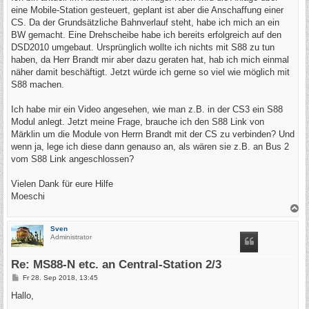
g
eine Mobile-Station gesteuert, geplant ist aber die Anschaffung einer
CS. Da der Grundsätzliche Bahnverlauf steht, habe ich mich an ein
BW gemacht. Eine Drehscheibe habe ich bereits erfolgreich auf den
DSD2010 umgebaut. Ursprünglich wollte ich nichts mit S88 zu tun
haben, da Herr Brandt mir aber dazu geraten hat, hab ich mich einmal
näher damit beschäftigt. Jetzt würde ich gerne so viel wie möglich mit
S88 machen.
Ich habe mir ein Video angesehen, wie man z.B. in der CS3 ein S88
Modul anlegt. Jetzt meine Frage, brauche ich den S88 Link von
Märklin um die Module von Herrn Brandt mit der CS zu verbinden? Und
wenn ja, lege ich diese dann genauso an, als wären sie z.B. an Bus 2
vom S88 Link angeschlossen?
Vielen Dank für eure Hilfe
Moeschi
N
a
c
Sven
h
Administrator
o
b
e
Re: MS88-N etc. an Central-Station 2/3
n
B
Fr 28. Sep 2018, 13:45
e
i
Hallo,
t