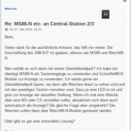
a
c
Moeschi
h
o
b
e
Re: MS88-N etc. an Central-Station 2/3
n
B
Sa 27. Okt 2018, 22:21
e
i
Moin,
t
r
a
Vielen dank für die ausführliche Antwort, das hilft mir weiter. Die
g
Anschaffung des S88-N-P ist geplant, ebenso wie MS88 und Weich88-
N.
Wie verhält es sich denn mit einem Gleisbildstellpult? Ich habe mir
überlegt MS88-N als Tastereingänge zu verwenden und Schnüffel88-N
Module zur Anzeige zu verwenden. Ich würde gerne ein
Gleisbildstellpult bauen, wo dann alle Weichen drauf zu sehen sind und
mit den jeweiligen Tastern versehen sind. Dazu je eine LED in rot und
grün zur Anzeige der aktuellen Stellung. Wenn ich mal eine Weiche
über eine MS oder CS umstellen sollte, aktualisiert sich dann auch
automatisch die Anzeige? Die gleiche Frage aber umgekehrt? Die
Weichen sollen dann über Weich88-N-Module gesteuert werden
Oder gibt es gar eine sinnvollere Lösung?