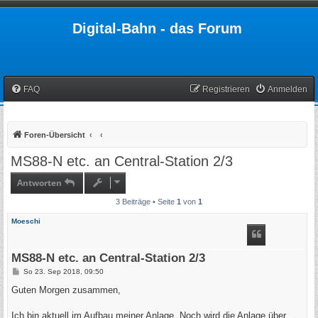
Digital-Bahn - das Forum
FAQ
Registrieren
Anmelden
Foren-Übersicht
MS88-N etc. an Central-Station 2/3
Antworten
3 Beiträge • Seite
1
von
1
Moeschi
MS88-N etc. an Central-Station 2/3
B
So 23. Sep 2018, 09:50
e
i
Guten Morgen zusammen,
t
r
a
Ich bin aktuell im Aufbau meiner Anlage. Noch wird die Anlage über