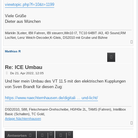
g
viewtopic.php?f=10&t=1199
Viele Grüße
Dieter aus München
Märklin 3Leiter, IBII Fahren, IBI steuern,Win10 I7, TC10 64BIT /A3, 4D Sound,RM
LocNet, Lenz Weich-Decoder,K-Gleis, DS2010 mit Grube und Bühne
N
a
c
Matthias R
h
o
b
e
Re: ICE Umbau
n
B
Do 21. Apr 2022, 12:05
e
i
Und hier mein Umbau des VT 11.5 mit den elektrischen Kupplungen
t
von Sven Brandt für diesen Zug:
r
a
g
https://www.naechternhausen.de/digitali ... und-licht/
DSD2010, S88, Fleischmann-Drehscheibe, H0/H0e 2L, TAMS (Fahren), Intellibox
Basic (Schalten), TC Gold,
Anlage Nächternhausen
N
a
c
h
Antworten
o