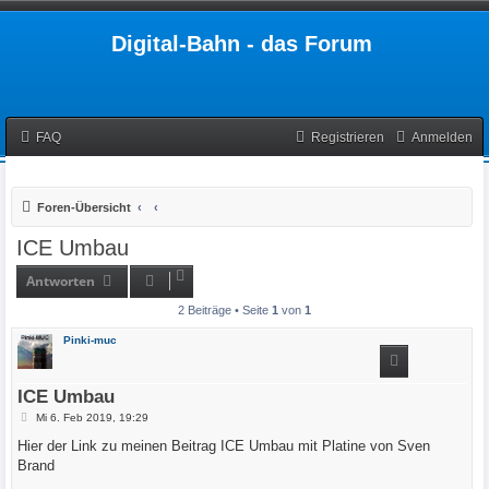
Digital-Bahn - das Forum
FAQ
Registrieren
Anmelden
Foren-Übersicht
ICE Umbau
Antworten
2 Beiträge • Seite
1
von
1
Pinki-muc
ICE Umbau
B
Mi 6. Feb 2019, 19:29
e
i
Hier der Link zu meinen Beitrag ICE Umbau mit Platine von Sven
t
Brand
r
a