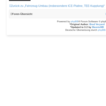
a
b
t
e
Zurück zu „Fahrzeug-Umbau (insbesondere ICE-Platine, TEE-Kupplung)“
t
n
h
i
Foren-Übersicht
a
s
Powered by
phpBB
® Forum Software © php
R
*
Original Author:
Brad Veryard
*
Updated to 3.2 by
MannixMD
Deutsche Übersetzung durch
phpBB