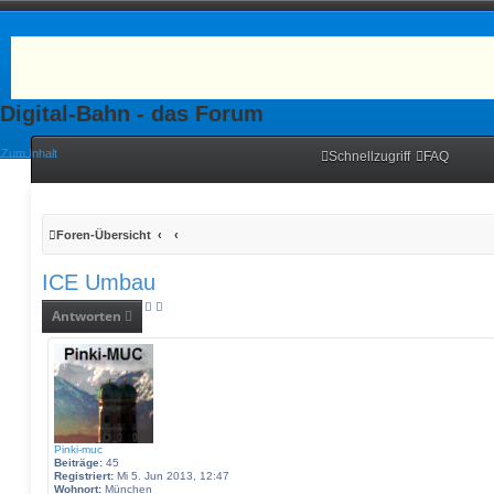
Digital-Bahn - das Forum
Zum Inhalt
Schnellzugriff
FAQ
Foren-Übersicht
ICE Umbau
Antworten
Pinki-muc
Beiträge:
45
Registriert:
Mi 5. Jun 2013, 12:47
Wohnort:
München