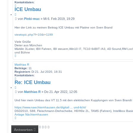
Kontaktdaten:
K
ICE Umbau
o
n
Z
t
i
B
von
Pinki-muc
»
Mi 6. Feb 2019, 19:29
a
t
e
k
a
i
t
Hier der Link zu meinen Beitrag ICE Umbau mit Platine von Sven Brand
t
d
t
a
viewtopic.php?f=10&t=1199
r
t
a
e
Viele Grüße
g
n
Dieter aus München
v
Märklin 3Leiter, IBII Fahren, IBI steuern,Win10 I7, TC10 64BIT /A3, 4D Sound,RM Lo
o
und Bühne
n
N
P
a
i
c
Matthias R
n
h
Beiträge:
11
k
o
Registriert:
Di 21. Jul 2020, 16:31
i
b
Kontaktdaten:
-
e
K
m
n
Re: ICE Umbau
o
u
n
Z
c
t
i
B
von
Matthias R
»
Do 21. Apr 2022, 12:05
a
t
e
k
a
i
t
Und hier mein Umbau des VT 11.5 mit den elektrischen Kupplungen von Sven Brandt 
t
d
t
a
https://www.naechternhausen.de/digitali ... und-licht/
r
t
DSD2010, S88, Fleischmann-Drehscheibe, H0/H0e 2L, TAMS (Fahren), Intellibox Basic
a
e
Anlage Nächternhausen
g
n
N
v
a
o
c
n
h
Antworten
M
o