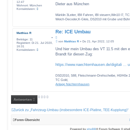
12:47
Dieter aus München
Wohnort:
München
K
Kontaktdaten:
o
Märklin 3Leiter, IBII Fahren, IBI steuern,Win10 I7,
n
Weich-Decoder,K-Gleis, DS2010 mit Grube und Büh
t
a
k
t
Re: ICE Umbau
Matthias R
d
a
Z
Beiträge:
11
t
B
i
von
Matthias R
»
Do 21. Apr 2022, 12:05
Registriert:
Di 21. Jul 2020,
e
e
t
16:31
n
i
Und hier mein Umbau des VT 11.5 mit den 
K
a
Kontaktdaten:
v
t
o
Brandt für diesen Zug:
t
o
r
n
n
a
t
P
g
a
https://www.naechternhausen.de/digitali ... u
i
k
n
t
k
d
i
DSD2010, S88, Fleischmann-Drehscheibe, H0/H0e 2L,
a
-
TC Gold,
t
m
Anlage Nächternhausen
e
u
n
c
v
o
n
Antworten
M
a
t
Zurück zu „Fahrzeug-Umbau (insbesondere ICE-Platine, TEE-Kupplung)“
t
h
i
Foren-Übersicht
a
s
Powered by
phpBB
® Forum Software © php
R