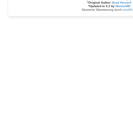
*
Original Author:
Brad Veryard
*
Updated to 3.2 by
MannixMD
Deutsche Übersetzung durch
phpBB