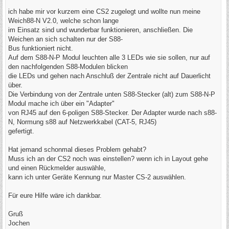
r
a
ich habe mir vor kurzem eine CS2 zugelegt und wollte nun meine
g
Weich88-N V2.0, welche schon lange
im Einsatz sind und wunderbar funktionieren, anschließen. Die
Weichen an sich schalten nur der S88-
Bus funktioniert nicht.
Auf dem S88-N-P Modul leuchten alle 3 LEDs wie sie sollen, nur auf
den nachfolgenden S88-Modulen blicken
die LEDs und gehen nach Anschluß der Zentrale nicht auf Dauerlicht
über.
Die Verbindung von der Zentrale unten S88-Stecker (alt) zum S88-N-P
Modul mache ich über ein "Adapter"
von RJ45 auf den 6-poligen S88-Stecker. Der Adapter wurde nach s88-
N, Normung s88 auf Netzwerkkabel (CAT-5, RJ45)
gefertigt.
Hat jemand schonmal dieses Problem gehabt?
Muss ich an der CS2 noch was einstellen? wenn ich in Layout gehe
und einen Rückmelder auswähle,
kann ich unter Geräte Kennung nur Master CS-2 auswählen.
Für eure Hilfe wäre ich dankbar.
Gruß
Jochen