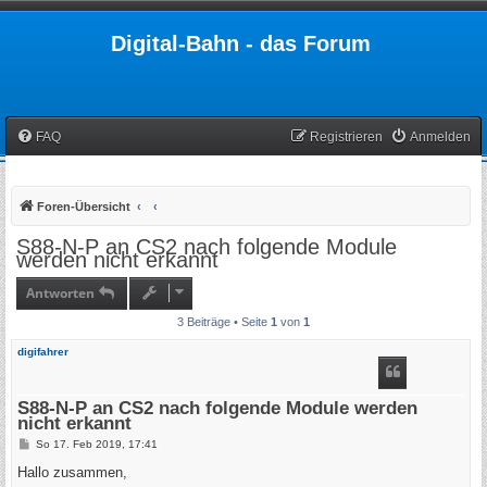
Digital-Bahn - das Forum
FAQ
Registrieren
Anmelden
Foren-Übersicht
S88-N-P an CS2 nach folgende Module
werden nicht erkannt
Antworten
3 Beiträge • Seite
1
von
1
digifahrer
S88-N-P an CS2 nach folgende Module werden
nicht erkannt
B
So 17. Feb 2019, 17:41
e
i
Hallo zusammen,
t