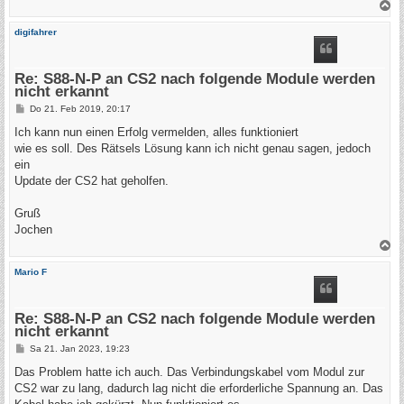
N
a
c
digifahrer
h
o
b
e
Re: S88-N-P an CS2 nach folgende Module werden
n
nicht erkannt
B
Do 21. Feb 2019, 20:17
e
i
Ich kann nun einen Erfolg vermelden, alles funktioniert
t
wie es soll. Des Rätsels Lösung kann ich nicht genau sagen, jedoch
r
a
ein
g
Update der CS2 hat geholfen.
Gruß
Jochen
N
a
c
Mario F
h
o
b
e
Re: S88-N-P an CS2 nach folgende Module werden
n
nicht erkannt
B
Sa 21. Jan 2023, 19:23
e
i
Das Problem hatte ich auch. Das Verbindungskabel vom Modul zur
t
CS2 war zu lang, dadurch lag nicht die erforderliche Spannung an. Das
r
a