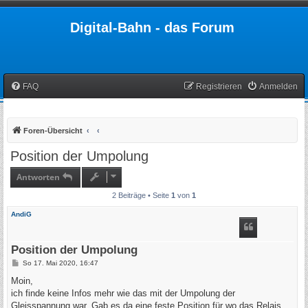
Digital-Bahn - das Forum
FAQ
Registrieren
Anmelden
Foren-Übersicht
Position der Umpolung
Antworten
2 Beiträge • Seite
1
von
1
AndiG
Position der Umpolung
B
So 17. Mai 2020, 16:47
e
i
Moin,
t
ich finde keine Infos mehr wie das mit der Umpolung der
r
a
Gleisspannung war. Gab es da eine feste Position für wo das Relais