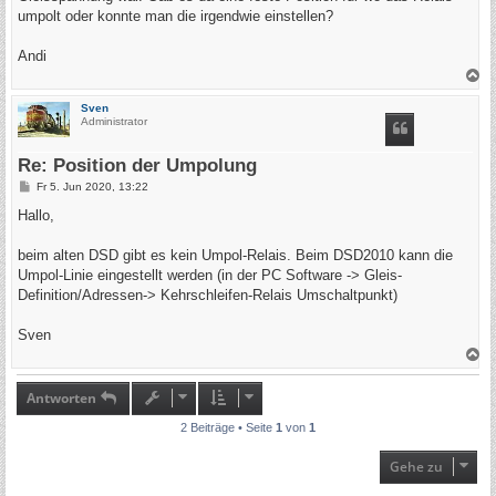
g
umpolt oder konnte man die irgendwie einstellen?
Andi
N
a
c
Sven
h
Administrator
o
b
e
Re: Position der Umpolung
n
B
Fr 5. Jun 2020, 13:22
e
i
Hallo,
t
r
a
beim alten DSD gibt es kein Umpol-Relais. Beim DSD2010 kann die
g
Umpol-Linie eingestellt werden (in der PC Software -> Gleis-
Definition/Adressen-> Kehrschleifen-Relais Umschaltpunkt)
Sven
N
a
c
h
Antworten
o
b
2 Beiträge • Seite
1
von
1
e
n
Gehe zu