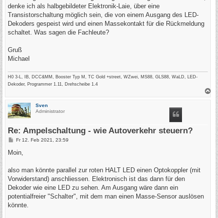
denke ich als halbgebildeter Elektronik-Laie, über eine
Transistorschaltung möglich sein, die von einem Ausgang des LED-
Dekoders gespeist wird und einen Massekontakt für die Rückmeldung
schaltet. Was sagen die Fachleute?
Gruß
Michael
H0 3-L, IB, DCC&MM, Booster Typ M, TC Gold +street, WZwei, MS88, GLS88, WaLD, LED-
Dekoder, Programmer 1.11, Drehscheibe 1.4
N
a
c
Sven
h
Administrator
o
b
e
Re: Ampelschaltung - wie Autoverkehr steuern?
n
B
Fr 12. Feb 2021, 23:59
e
i
Moin,
t
r
a
also man könnte parallel zur roten HALT LED einen Optokoppler (mit
g
Vorwiderstand) anschliessen. Elektronisch ist das dann für den
Dekoder wie eine LED zu sehen. Am Ausgang wäre dann ein
potentialfreier "Schalter", mit dem man einen Masse-Sensor auslösen
könnte.