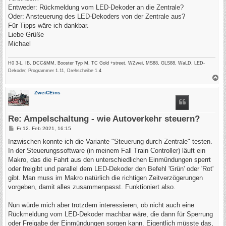
g
Entweder: Rückmeldung vom LED-Dekoder an die Zentrale?
Oder: Ansteuerung des LED-Dekoders von der Zentrale aus?
Für Tipps wäre ich dankbar.
Liebe Grüße
Michael
H0 3-L, IB, DCC&MM, Booster Typ M, TC Gold +street, WZwei, MS88, GLS88, WaLD, LED-
Dekoder, Programmer 1.11, Drehscheibe 1.4
N
a
c
ZweiCEins
h
o
b
e
Re: Ampelschaltung - wie Autoverkehr steuern?
n
B
Fr 12. Feb 2021, 16:15
e
i
Inzwischen konnte ich die Variante "Steuerung durch Zentrale" testen.
t
In der Steuerungssoftware (in meinem Fall Train Controller) läuft ein
r
a
Makro, das die Fahrt aus den unterschiedlichen Einmündungen sperrt
g
oder freigibt und parallel dem LED-Dekoder den Befehl 'Grün' oder 'Rot'
gibt. Man muss im Makro natürlich die richtigen Zeitverzögerungen
vorgeben, damit alles zusammenpasst. Funktioniert also.
Nun würde mich aber trotzdem interessieren, ob nicht auch eine
Rückmeldung vom LED-Dekoder machbar wäre, die dann für Sperrung
oder Freigabe der Einmündungen sorgen kann. Eigentlich müsste das,