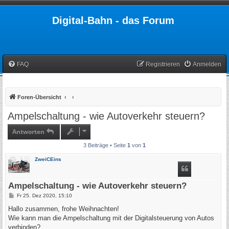
Digital-Bahn - das Forum
FAQ
Registrieren
Anmelden
Foren-Übersicht
Ampelschaltung - wie Autoverkehr steuern?
Antworten
3 Beiträge • Seite
1
von
1
ZweiCEins
Ampelschaltung - wie Autoverkehr steuern?
B
Fr 25. Dez 2020, 15:10
e
i
Hallo zusammen, frohe Weihnachten!
t
Wie kann man die Ampelschaltung mit der Digitalsteuerung von Autos
r
a
verbinden?