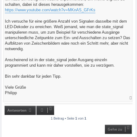
g
schalten, dabei ist dieses herausgekommen:
https://www.youtube.com/watch?v=MKnAS_GFrKs
Ich versuche für eine größere Anzahl von Signalen dasselbe mit dem
LED-Dekoder zu erreichen. Weiß jemand, wie man die state_signal
manipulieren muss, um zum Beispiel für verschiedene Ausgänge
unterschiedliche Zeitpunkte zum Ein- und Ausschalten zu setzen? Das
Aufblitzen von Zwischenbildern wäre noch ein Schritt mehr, aber nicht
notwendig.
Anscheinend ist in der state_signal jeder Ausgang einzeln
programmiert und kann mir daher vorstellen, sie zu verzögern.
Bin sehr dankbar für jeden Tipp.
Viele Grüße
Philipp
N
a
c
h
Antworten
o
b
1 Beitrag • Seite
1
von
1
e
n
Gehe zu