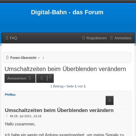
Digital-Bahn - das Forum
FAQ
Registrieren
Anmelden
Foren-Übersicht
Umschaltzeiten beim Überblenden verändern
Antworten
1 Beitrag • Seite
1
von
1
PhiMas
Umschaltzeiten beim Überblenden verändern
B
Mi 28. Jul 2021, 14:16
e
i
Hallo zusammen,
t
r
a
ich habe ein wenig mit Arduino experimentiert, um meine Signale zu