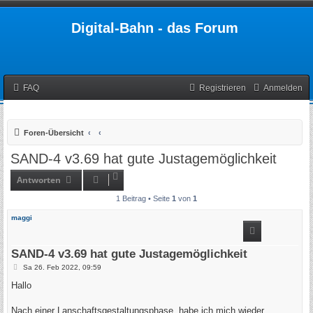
Digital-Bahn - das Forum
FAQ
Registrieren
Anmelden
Foren-Übersicht
SAND-4 v3.69 hat gute Justagemöglichkeit
Antworten
1 Beitrag • Seite
1
von
1
maggi
SAND-4 v3.69 hat gute Justagemöglichkeit
B
Sa 26. Feb 2022, 09:59
e
i
Hallo
t
r
a
Nach einer Lanschaftsgestaltungsphase, habe ich mich wieder