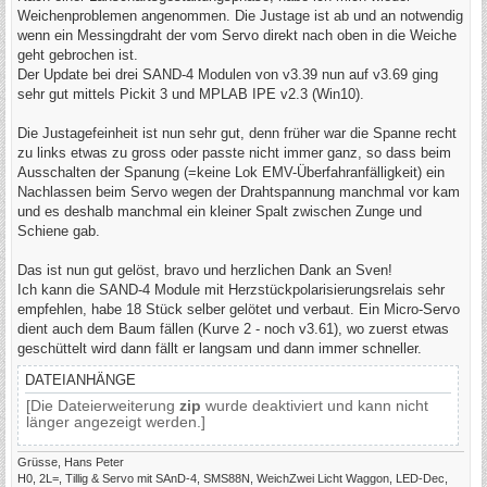
g
Weichenproblemen angenommen. Die Justage ist ab und an notwendig
wenn ein Messingdraht der vom Servo direkt nach oben in die Weiche
geht gebrochen ist.
Der Update bei drei SAND-4 Modulen von v3.39 nun auf v3.69 ging
sehr gut mittels Pickit 3 und MPLAB IPE v2.3 (Win10).
Die Justagefeinheit ist nun sehr gut, denn früher war die Spanne recht
zu links etwas zu gross oder passte nicht immer ganz, so dass beim
Ausschalten der Spanung (=keine Lok EMV-Überfahranfälligkeit) ein
Nachlassen beim Servo wegen der Drahtspannung manchmal vor kam
und es deshalb manchmal ein kleiner Spalt zwischen Zunge und
Schiene gab.
Das ist nun gut gelöst, bravo und herzlichen Dank an Sven!
Ich kann die SAND-4 Module mit Herzstückpolarisierungsrelais sehr
empfehlen, habe 18 Stück selber gelötet und verbaut. Ein Micro-Servo
dient auch dem Baum fällen (Kurve 2 - noch v3.61), wo zuerst etwas
geschüttelt wird dann fällt er langsam und dann immer schneller.
DATEIANHÄNGE
[Die Dateierweiterung
zip
wurde deaktiviert und kann nicht
länger angezeigt werden.]
Grüsse, Hans Peter
H0, 2L=, Tillig & Servo mit SAnD-4, SMS88N, WeichZwei Licht Waggon, LED-Dec,