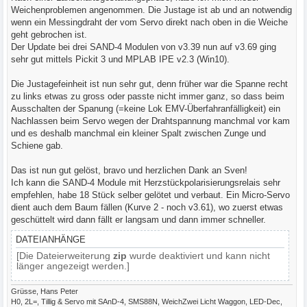
g
Weichenproblemen angenommen. Die Justage ist ab und an notwendig
wenn ein Messingdraht der vom Servo direkt nach oben in die Weiche
geht gebrochen ist.
Der Update bei drei SAND-4 Modulen von v3.39 nun auf v3.69 ging
sehr gut mittels Pickit 3 und MPLAB IPE v2.3 (Win10).
Die Justagefeinheit ist nun sehr gut, denn früher war die Spanne recht
zu links etwas zu gross oder passte nicht immer ganz, so dass beim
Ausschalten der Spanung (=keine Lok EMV-Überfahranfälligkeit) ein
Nachlassen beim Servo wegen der Drahtspannung manchmal vor kam
und es deshalb manchmal ein kleiner Spalt zwischen Zunge und
Schiene gab.
Das ist nun gut gelöst, bravo und herzlichen Dank an Sven!
Ich kann die SAND-4 Module mit Herzstückpolarisierungsrelais sehr
empfehlen, habe 18 Stück selber gelötet und verbaut. Ein Micro-Servo
dient auch dem Baum fällen (Kurve 2 - noch v3.61), wo zuerst etwas
geschüttelt wird dann fällt er langsam und dann immer schneller.
DATEIANHÄNGE
[Die Dateierweiterung
zip
wurde deaktiviert und kann nicht
länger angezeigt werden.]
Grüsse, Hans Peter
H0, 2L=, Tillig & Servo mit SAnD-4, SMS88N, WeichZwei Licht Waggon, LED-Dec,