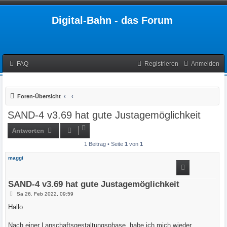
Digital-Bahn - das Forum
FAQ
Registrieren
Anmelden
Foren-Übersicht
SAND-4 v3.69 hat gute Justagemöglichkeit
Antworten
1 Beitrag • Seite
1
von
1
maggi
SAND-4 v3.69 hat gute Justagemöglichkeit
B
Sa 26. Feb 2022, 09:59
e
i
Hallo
t
r
a
Nach einer Lanschaftsgestaltungsphase, habe ich mich wieder