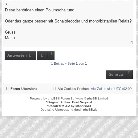
g
?
Diese benötigen einen Polumschaltung.
Oder das ganze besser mit Schaltdecoder und mono/bistabilen Relais?
Gruss
Mario
N
a
c
h
Antworten
o
b
1 Beitrag • Seite
1
von
1
e
n
Gehe zu
Foren-Übersicht
Alle Cookies löschen
Alle Zeiten sind
UTC+02:00
Powered by
phpBB
® Forum Software © phpBB Limited
*
Original Author:
Brad Veryard
*
Updated to 3.2 by
MannixMD
Deutsche Übersetzung durch
phpBB.de