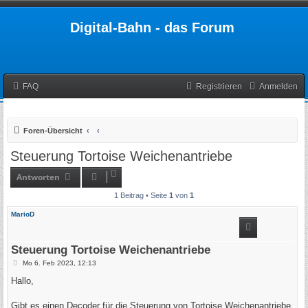
Digital-Bahn - das Forum
FAQ
Registrieren
Anmelden
Foren-Übersicht
Steuerung Tortoise Weichenantriebe
Antworten
1 Beitrag • Seite
1
von
1
MarioD
Steuerung Tortoise Weichenantriebe
B
Mo 6. Feb 2023, 12:13
e
i
Hallo,
t
r
a
Gibt es einen Decoder für die Steuerung von Tortoise Weichenantriebe