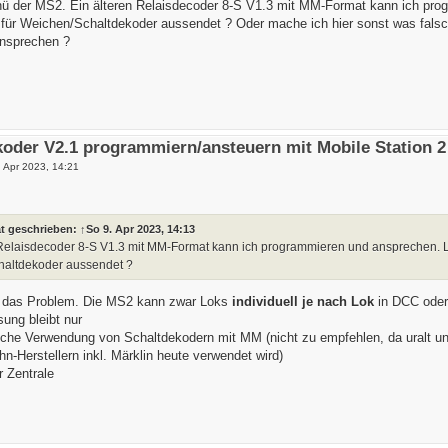
 der MS2. Ein älteren Relaisdecoder 8-S V1.3 mit MM-Format kann ich prog
für Weichen/Schaltdekoder aussendet ? Oder mache ich hier sonst was falsc
nsprechen ?
oder V2.1 programmiern/ansteuern mit Mobile Station 2
. Apr 2023, 14:21
t geschrieben:
↑
So 9. Apr 2023, 14:13
 Relaisdecoder 8-S V1.3 mit MM-Format kann ich programmieren und ansprechen. L
altdekoder aussendet ?
au das Problem. Die MS2 kann zwar Loks
individuell je nach Lok
in DCC oder
ung bleibt nur
liche Verwendung von Schaltdekodern mit MM (nicht zu empfehlen, da uralt u
-Herstellern inkl. Märklin heute verwendet wird)
r Zentrale