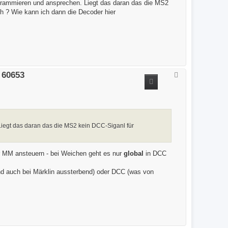
rammieren und ansprechen. Liegt das daran das die MS2
h ? Wie kann ich dann die Decoder hier
 60653
N
a
c
h
o
b
e
n
iegt das daran das die MS2 kein DCC-Siganl für
 MM ansteuern - bei Weichen geht es nur
global
in DCC
nd auch bei Märklin aussterbend) oder DCC (was von