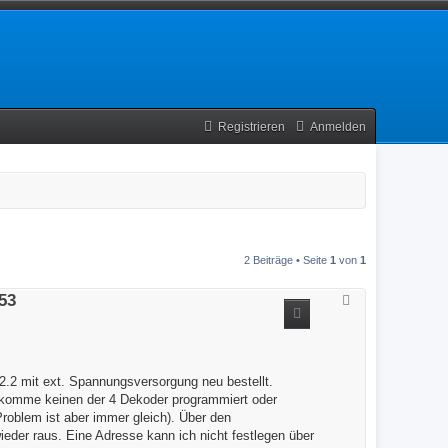
Registrieren
Anmelden
2 Beiträge • Seite
1
von
1
53
N
a
c
h
o
b
e
2.2 mit ext. Spannungsversorgung neu bestellt.
n
ekomme keinen der 4 Dekoder programmiert oder
roblem ist aber immer gleich). Über den
der raus. Eine Adresse kann ich nicht festlegen über