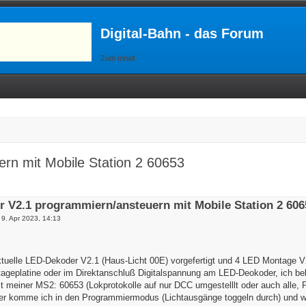
Digital-Bahn - das Forum
Zum Inhalt
rn mit Mobile Station 2 60653
 V2.1 programmiern/ansteuern mit Mobile Station 2 606
 9. Apr 2023, 14:13
ktuelle LED-Dekoder V2.1 (Haus-Licht 00E) vorgefertigt und 4 LED Montage V
tageplatine oder im Direktanschluß Digitalspannung am LED-Deokoder, ich b
 meiner MS2: 60653 (Lokprotokolle auf nur DCC umgestelllt oder auch alle, P
r komme ich in den Programmiermodus (Lichtausgänge toggeln durch) und wie