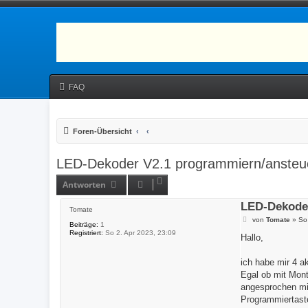
FAQ
Foren-Übersicht
LED-Dekoder V2.1 programmiern/ansteue
Antworten
LED-Dekoder
Tomate
B
von
Tomate
»
So
Beiträge:
1
e
Registriert:
So 2. Apr 2023, 23:09
i
Hallo,
t
r
a
ich habe mir 4 a
g
Egal ob mit Mon
angesprochen mit
Programmiertaste