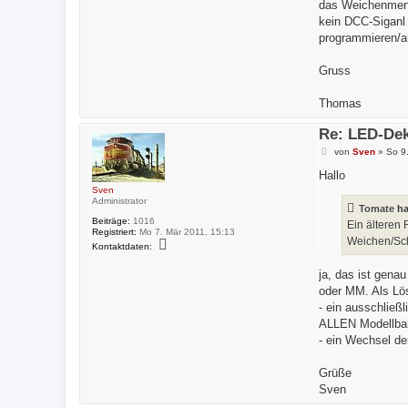
das Weichenmenü
kein DCC-Siganl 
programmieren/a
Gruss
Thomas
Re: LED-Dek
B
von
Sven
»
So 9
e
i
Hallo
t
Sven
r
Administrator
a
Tomate
ha
g
Beiträge:
1016
Ein älteren
Registriert:
Mo 7. Mär 2011, 15:13
Weichen/Sch
K
Kontaktdaten:
o
n
ja, das ist gen
t
a
oder MM. Als Lös
k
- ein ausschließ
t
d
ALLEN Modellbahn
a
- ein Wechsel de
t
e
n
Grüße
v
o
Sven
n
S