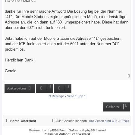
Hallo Herr Brandt,
t
r
a
danke für Ihre sehr rasche Antwort! Die Lösung lag bei der Nummer
g
"41". Die Mobile Station zeigte ursprünglich im Menü, eine dreistellige
Adresse an, die ich dann auf "80" umgespeichert habe. Diese hat dann
aber bei der 6021 nicht funktioniert.
Jetzt habe ich auf der Mobile Station die Adresse "41" gespeichert,
und der ICE funktioniert auch mit der 6021 unter der Nummer "41"
problemlos.
Herzlichen Dank!
Gerald
N
a
c
h
Antworten
o
b
3 Beiträge • Seite
1
von
1
e
n
Gehe zu
Foren-Übersicht
Alle Cookies löschen
Alle Zeiten sind
UTC+02:00
Powered by
phpBB
® Forum Software © phpBB Limited
*
Original Author:
Brad Veryard