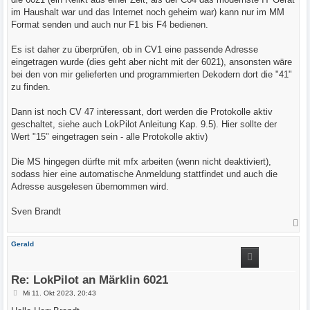
g
im Haushalt war und das Internet noch geheim war) kann nur im MM
Format senden und auch nur F1 bis F4 bedienen.
Es ist daher zu überprüfen, ob in CV1 eine passende Adresse
eingetragen wurde (dies geht aber nicht mit der 6021), ansonsten wäre
bei den von mir gelieferten und programmierten Dekodern dort die "41"
zu finden.
Dann ist noch CV 47 interessant, dort werden die Protokolle aktiv
geschaltet, siehe auch LokPilot Anleitung Kap. 9.5). Hier sollte der
Wert "15" eingetragen sein - alle Protokolle aktiv)
Die MS hingegen dürfte mit mfx arbeiten (wenn nicht deaktiviert),
sodass hier eine automatische Anmeldung stattfindet und auch die
Adresse ausgelesen übernommen wird.
Sven Brandt
N
a
c
Gerald
h
o
b
e
Re: LokPilot an Märklin 6021
n
B
Mi 11. Okt 2023, 20:43
e
i