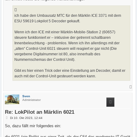
g
ich habe den Umbausatz MTC für den Märklin ICE 3371 mit dem
ESU 59619 Lokpilot 5 Decoder gekauft.
Wenn ich den ICE mit einer Märklin-Mobile-Station 2 (60657)
steuere funktioniert er – inklusive der getrennt schaltbaren
Innenbeleuchtung - problemlos. Wenn ich ihn allerdings mit der
„alten“ Control-Unit 6021 steuern will reagiert er gar nicht (Die
vergebene Digitalnummer ist 80, also innerhalb des
Nummernschemas der Control Unit).
Gibt es hier einen Trick oder eine Einstellung am Decoder, damit er
auch mit der Control-Unit gesteuert werden kann.
N
a
c
Sven
h
Administrator
o
b
e
Re: LokPilot an Märklin 6021
n
B
Di 10. Okt 2023, 12:44
e
i
So, dazu fällt mir folgendes ein:
t
r
a
die 6021 (ein Relikt aus einer Zeit, als der C64 das modernste IT Gerät