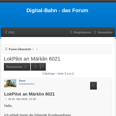
Digital-Bahn - das Forum
FAQ
Registrieren
Anmelden
Foren-Übersicht
LokPilot an Märklin 6021
Antworten
3 Beiträge • Seite
1
von
1
Sven
Administrator
LokPilot an Märklin 6021
B
Di 10. Okt 2023, 12:32
e
i
Hallo,
t
r
a
ich erhielt heute die folgende Kundenanfrage: