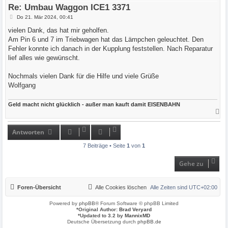
e
Re: Umbau Waggon ICE1 3371
n
B
Do 21. Mär 2024, 00:41
e
i
vielen Dank, das hat mir geholfen.
t
Am Pin 6 und 7 im Triebwagen hat das Lämpchen geleuchtet. Den
r
a
Fehler konnte ich danach in der Kupplung feststellen. Nach Reparatur
g
lief alles wie gewünscht.
Nochmals vielen Dank für die Hilfe und viele Grüße
Wolfgang
Geld macht nicht glücklich - außer man kauft damit EISENBAHN
N
a
c
h
Antworten
o
b
7 Beiträge • Seite
1
von
1
e
n
Gehe zu
Foren-Übersicht
Alle Cookies löschen
Alle Zeiten sind
UTC+02:00
Powered by
phpBB
® Forum Software © phpBB Limited
*
Original Author:
Brad Veryard
*
Updated to 3.2 by
MannixMD
Deutsche Übersetzung durch
phpBB.de