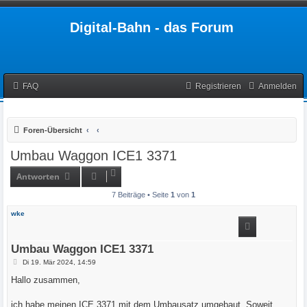
Digital-Bahn - das Forum
FAQ
Registrieren
Anmelden
Foren-Übersicht
Umbau Waggon ICE1 3371
Antworten
7 Beiträge • Seite
1
von
1
wke
Umbau Waggon ICE1 3371
B
Di 19. Mär 2024, 14:59
e
i
Hallo zusammen,
t
r
a
ich habe meinen ICE 3371 mit dem Umbausatz umgebaut. Soweit