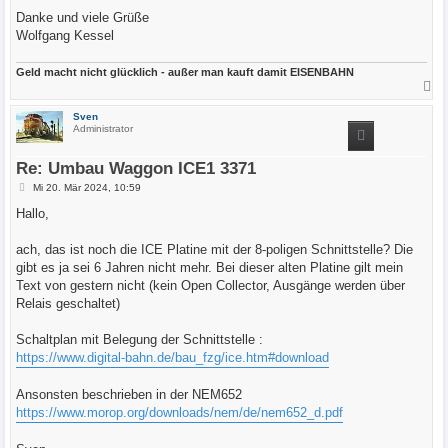
Danke und viele Grüße
Wolfgang Kessel
Geld macht nicht glücklich - außer man kauft damit EISENBAHN
N
a
c
Sven
h
Administrator
o
b
e
Re: Umbau Waggon ICE1 3371
n
B
Mi 20. Mär 2024, 10:59
e
i
Hallo,
t
r
a
ach, das ist noch die ICE Platine mit der 8-poligen Schnittstelle? Die
g
gibt es ja sei 6 Jahren nicht mehr. Bei dieser alten Platine gilt mein
Text von gestern nicht (kein Open Collector, Ausgänge werden über
Relais geschaltet)
Schaltplan mit Belegung der Schnittstelle :
https://www.digital-bahn.de/bau_fzg/ice.htm#download
Ansonsten beschrieben in der NEM652
https://www.morop.org/downloads/nem/de/nem652_d.pdf